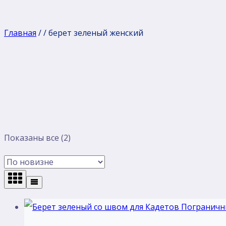
Главная
/
/
берет зеленый женский
Сортировка:
Показаны все (2)
самые
недавние