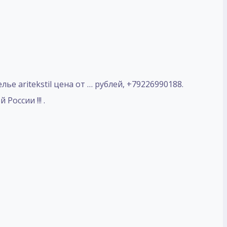
е aritekstil цена от … рублей, +79226990188.
оссии !!! .