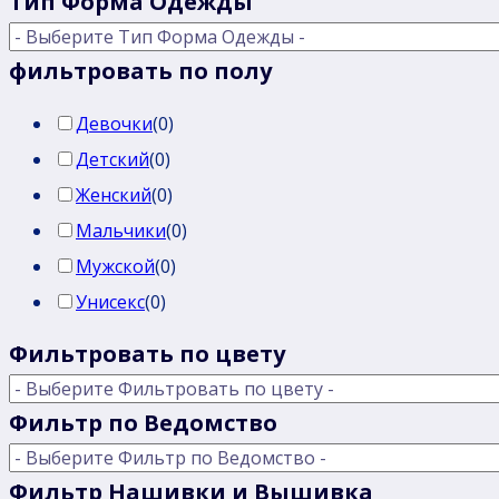
Тип Форма Одежды
фильтровать по полу
Девочки
(
0
)
Детский
(
0
)
Женский
(
0
)
Мальчики
(
0
)
Мужской
(
0
)
Унисекс
(
0
)
Фильтровать по цвету
Фильтр по Ведомство
Фильтр Нашивки и Вышивка