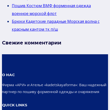
Пошив Костюм ВМФ форменная одежда
военное морской флот
Брюки Кадетские парадные Морская волна с
красным кантом тк п/ш
Свежие комментарии
О НАС
Фирма «АРИ» и Ателье «kadetskayaforma»: Ваш надежный
партнер по пошиву форменной одежды и снаряжения
QUICK LINKS