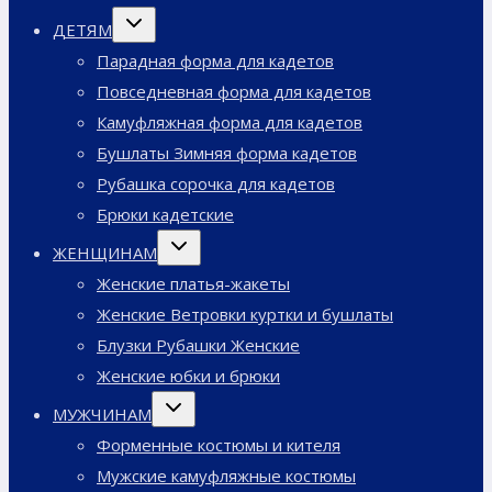
Переключить
ДЕТЯМ
дочернее
меню
Парадная форма для кадетов
Повседневная форма для кадетов
Камуфляжная форма для кадетов
Бушлаты Зимняя форма кадетов
Рубашка сорочка для кадетов
Брюки кадетские
Переключить
ЖЕНЩИНАМ
дочернее
меню
Женские платья-жакеты
Женские Ветровки куртки и бушлаты
Блузки Рубашки Женские
Женские юбки и брюки
Переключить
МУЖЧИНАМ
дочернее
меню
Форменные костюмы и кителя
Мужские камуфляжные костюмы