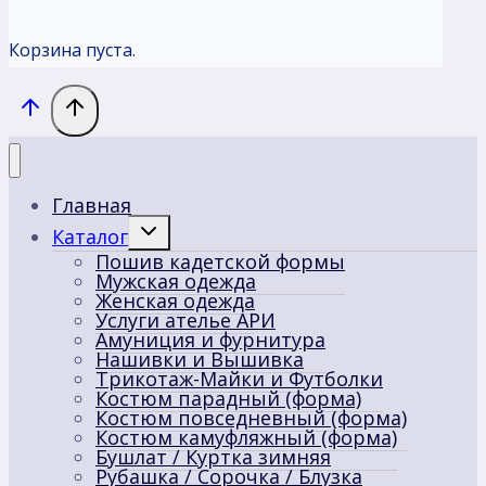
Корзина пуста.
Главная
Переключить
Каталог
дочернее
Пошив кадетской формы
меню
Мужская одежда
Женская одежда
Услуги ателье АРИ
Амуниция и фурнитура
Нашивки и Вышивка
Трикотаж-Майки и Футболки
Костюм парадный (форма)
Костюм повседневный (форма)
Костюм камуфляжный (форма)
Бушлат / Куртка зимняя
Рубашка / Сорочка / Блузка