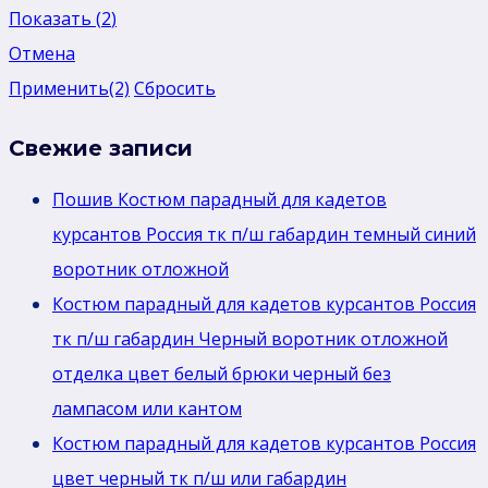
Показать
(
2
)
Отмена
Применить
(2)
Сбросить
Свежие записи
Пошив Костюм парадный для кадетов
курсантов Россия тк п/ш габардин темный синий
воротник отложной
Костюм парадный для кадетов курсантов Россия
тк п/ш габардин Черный воротник отложной
отделка цвет белый брюки черный без
лaмпасом или кантом
Костюм парадный для кадетов курсантов Россия
цвет черный тк п/ш или габардин