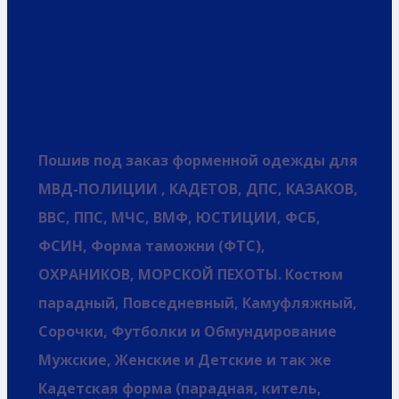
Пошив под заказ форменной одежды для
МВД-ПОЛИЦИИ , КАДЕТОВ, ДПС, КАЗАКОВ,
ВВС, ППС, МЧС, ВМФ, ЮСТИЦИИ, ФСБ,
ФСИН, Форма таможни (ФТС),
ОХРАНИКОВ, МОРСКОЙ ПЕХОТЫ. Костюм
парадный, Повседневный, Камуфляжный,
Сорочки, Футболки и Обмундирование
Мужские, Женские и Детские и так же
Кадетская форма (парадная, китель,