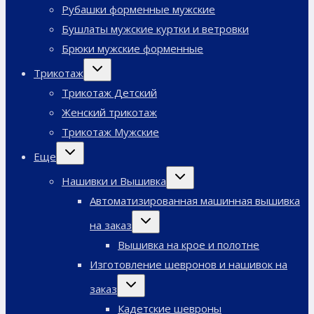
Рубашки форменные мужские
Бушлаты мужские куртки и ветровки
Брюки мужские форменные
Переключить
Трикотаж
дочернее
меню
Трикотаж Детский
Женский трикотаж
Трикотаж Мужские
Переключить
Еще
дочернее
меню
Переключить
Нашивки и Вышивка
дочернее
меню
Автоматизированная машинная вышивка
Переключить
на заказ
дочернее
меню
Вышивка на крое и полотне
Изготовление шевронов и нашивок на
Переключить
заказ
дочернее
меню
Кадетские шевроны