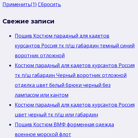
Применить
(1)
Сбросить
Свежие записи
Пошив Костюм парадный для кадетов
курсантов Россия тк п/ш габардин темный синий
воротник отложной
Костюм парадный для кадетов курсантов Россия
тк п/ш габардин Черный воротник отложной
отделка цвет белый брюки черный без
лaмпасом или кантом
Костюм парадный для кадетов курсантов Россия
цвет черный тк п/ш или габардин
Пошив Костюм ВМФ форменная одежда
военное морской флот