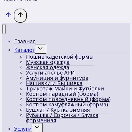
Главная
Переключить
Каталог
дочернее
Пошив кадетской формы
меню
Мужская одежда
Женская одежда
Услуги ателье АРИ
Амуниция и фурнитура
Нашивки и Вышивка
Трикотаж-Майки и Футболки
Костюм парадный (форма)
Костюм повседневный (форма)
Костюм камуфляжный (форма)
Бушлат / Куртка зимняя
Рубашка / Сорочка / Блузка
форменная
Переключить
Услуги
дочернее