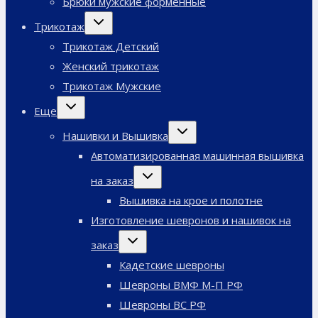
Брюки мужские форменные
Переключить
Трикотаж
дочернее
меню
Трикотаж Детский
Женский трикотаж
Трикотаж Мужские
Переключить
Еще
дочернее
меню
Переключить
Нашивки и Вышивка
дочернее
меню
Автоматизированная машинная вышивка
Переключить
на заказ
дочернее
меню
Вышивка на крое и полотне
Изготовление шевронов и нашивок на
Переключить
заказ
дочернее
меню
Кадетские шевроны
Шевроны ВМФ М-П РФ
Шевроны ВС РФ