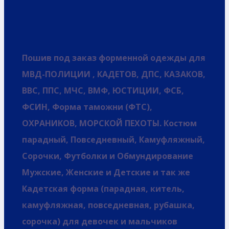
Пошив под заказ форменной одежды для
МВД-ПОЛИЦИИ , КАДЕТОВ, ДПС, КАЗАКОВ,
ВВС, ППС, МЧС, ВМФ, ЮСТИЦИИ, ФСБ,
ФСИН, Форма таможни (ФТС),
ОХРАНИКОВ, МОРСКОЙ ПЕХОТЫ. Костюм
парадный, Повседневный, Камуфляжный,
Сорочки, Футболки и Обмундирование
Мужские, Женские и Детские и так же
Кадетская форма (парадная, китель,
камуфляжная, повседневная, рубашка,
сорочка) для девочек и мальчиков