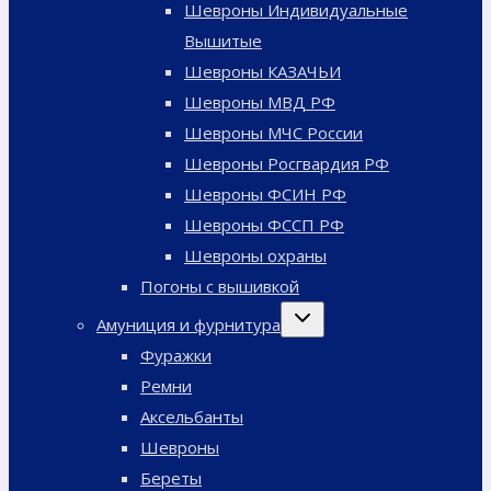
Шевроны Индивидуальные
Вышитые
Шевроны КАЗАЧЬИ
Шевроны МВД РФ
Шевроны МЧС России
Шевроны Росгвардия РФ
Шевроны ФСИН РФ
Шевроны ФССП РФ
Шевроны охраны
Погоны с вышивкой
Переключить
Амуниция и фурнитура
дочернее
меню
Фуражки
Ремни
Аксельбанты
Шевроны
Береты