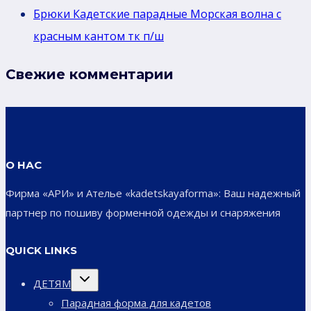
Брюки Кадетские парадные Морская волна с
красным кантом тк п/ш
Свежие комментарии
О НАС
Фирма «АРИ» и Ателье «kadetskayaforma»: Ваш надежный
партнер по пошиву форменной одежды и снаряжения
QUICK LINKS
Переключить
ДЕТЯМ
дочернее
меню
Парадная форма для кадетов