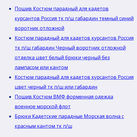
Пошив Костюм парадный для кадетов
курсантов Россия тк п/ш габардин темный синий
воротник отложной
Костюм парадный для кадетов курсантов Россия
тк п/ш габардин Черный воротник отложной
отделка цвет белый брюки черный без
лaмпасом или кантом
Костюм парадный для кадетов курсантов Россия
цвет черный тк п/ш или габардин
Пошив Костюм ВМФ форменная одежда
военное морской флот
Брюки Кадетские парадные Морская волна с
красным кантом тк п/ш