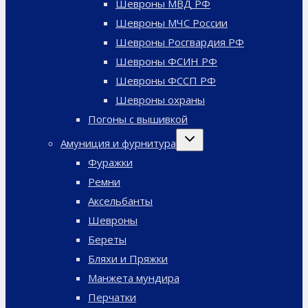
Шевроны МВД РФ
Шевроны МЧС России
Шевроны Росгвардия РФ
Шевроны ФСИН РФ
Шевроны ФССП РФ
Шевроны охраны
Погоны с вышивкой
Переключить
Амуниция и фурнитура
дочернее
меню
Фуражки
Ремни
Аксельбанты
Шевроны
Береты
Бляхи и Пряжки
Манжета мундира
Перчатки