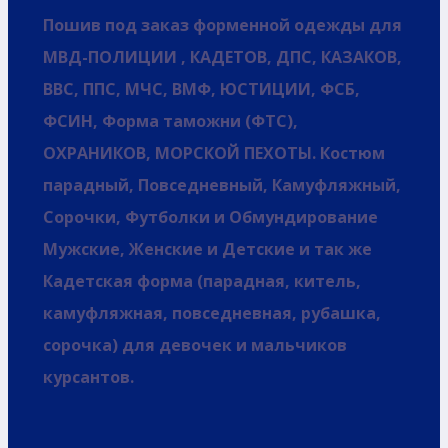
Пошив под заказ форменной одежды для
МВД-ПОЛИЦИИ , КАДЕТОВ, ДПС, КАЗАКОВ,
ВВС, ППС, МЧС, ВМФ, ЮСТИЦИИ, ФСБ,
ФСИН, Форма таможни (ФТС),
ОХРАНИКОВ, МОРСКОЙ ПЕХОТЫ. Костюм
парадный, Повседневный, Камуфляжный,
Сорочки, Футболки и Обмундирование
Мужские, Женские и Детские и так же
Кадетская форма (парадная, китель,
камуфляжная, повседневная, рубашка,
сорочка) для девочек и мальчиков
курсантов.