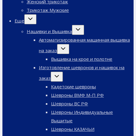
Женский трикотаж
Трикотаж Мужские
Переключить
Еще
дочернее
меню
Переключить
Нашивки и Вышивка
дочернее
меню
Автоматизированная машинная вышивка
Переключить
на заказ
дочернее
меню
Вышивка на крое и полотне
Изготовление шевронов и нашивок на
Переключить
заказ
дочернее
меню
Кадетские шевроны
Шевроны ВМФ М-П РФ
Шевроны ВС РФ
Шевроны Индивидуальные
Вышитые
Шевроны КАЗАЧЬИ