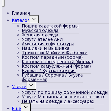
Главная
Переключить
Каталог
дочернее
Пошив кадетской формы
меню
Мужская одежда
Женская одежда
Услуги ателье АРИ
Амуниция и фурнитура
Нашивки и Вышивка
Трикотаж-Майки и Футболки
Костюм парадный (форма)
Костюм повседневный (форма)
Костюм камуфляжный (форма)
Бушлат / Куртка зимняя
Рубашка / Сорочка / Блузка
форменная
Переключить
Услуги
дочернее
Услуги по пошиву форменной одежды
меню
Услуги Машинная вышивка на заказ
Печать на одежде и аксессуарах
Переключить
Еще
дочернее