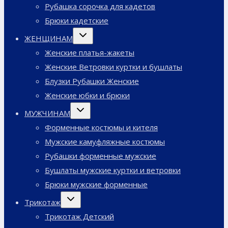
Рубашка сорочка для кадетов
Брюки кадетские
Переключить
ЖЕНЩИНАМ
дочернее
меню
Женские платья-жакеты
Женские Ветровки куртки и бушлаты
Блузки Рубашки Женские
Женские юбки и брюки
Переключить
МУЖЧИНАМ
дочернее
меню
Форменные костюмы и кителя
Мужские камуфляжные костюмы
Рубашки форменные мужские
Бушлаты мужские куртки и ветровки
Брюки мужские форменные
Переключить
Трикотаж
дочернее
меню
Трикотаж Детский