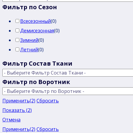
Фильтр по Сезон
Всесезонный
(
0
)
Демисезонная
(
0
)
Зимний
(
0
)
Летний
(
0
)
Фильтр Состав Ткани
Фильтр по Воротник
Применить
(2)
Сбросить
Показать
(
2
)
Отмена
Применить
(2)
Сбросить