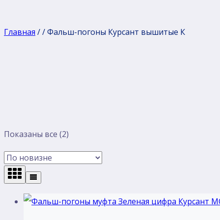
Главная
/
/
Фальш-погоны Курсант вышитые К
Сортировка:
Показаны все (2)
самые
недавние