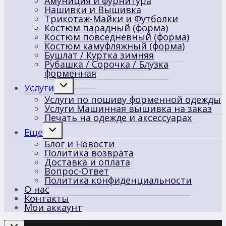
Амуниция и фурнитура
Нашивки и Вышивка
Трикотаж-Майки и Футболки
Костюм парадный (форма)
Костюм повседневный (форма)
Костюм камуфляжный (форма)
Бушлат / Куртка зимняя
Рубашка / Сорочка / Блузка
форменная
Переключить
Услуги
дочернее
Услуги по пошиву форменной одежды
меню
Услуги Машинная вышивка на заказ
Печать на одежде и аксессуарах
Переключить
Еще
дочернее
Блог и Новости
меню
Политика возврата
Доставка и оплата
Вопрос-Ответ
Политика конфиденциальности
О нас
Контакты
Мои аккаунт