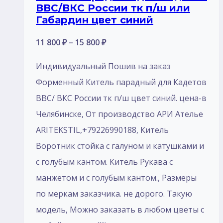
ВВС/ВКС России тк п/ш или
Габардин цвет синий
Диапазон
11 800
₽
–
15 800
₽
цен:
Индивидуальный Пошив на заказ
11
Форменный Китель парадный для Кадетов
800 ₽
ВВС/ ВКС России тк п/ш цвет синий. цена-в
–
Челябинске, От производство АРИ Ателье
15
ARITEKSTIL,+79226990188, Китель
800 ₽
Воротник стойка с галуном и катушками и
с голубым кантом. Китель Рукава с
манжетом и с голубым кантом., Размеры
по меркам заказчика. не дорого. Такую
модель, Mожно заказать в любом цветы с