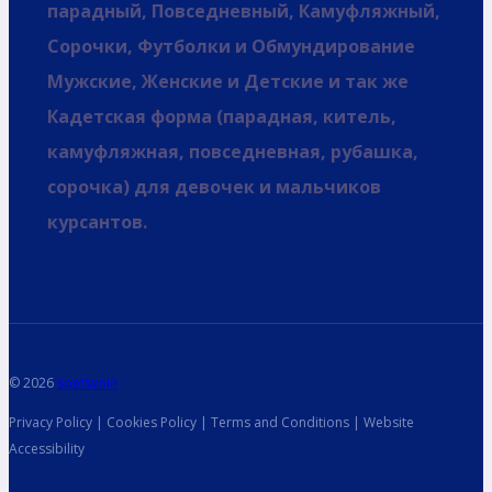
парадный, Повседневный, Камуфляжный,
Сорочки, Футболки и Обмундирование
Мужские, Женские и Детские и так же
Кадетская форма (парадная, китель,
камуфляжная, повседневная, рубашка,
сорочка) для девочек и мальчиков
курсантов.
© 2026
spetsvoin
Privacy Policy | Cookies Policy | Terms and Conditions | Website
Accessibility