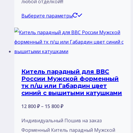
любой отделкой!!!
Этот
Выберите параметры
товар
имеет
несколько
вариаций.
Опции
Китель парадный для ВВС
можно
России Мужской форменный
выбрать
тк п/ш или Габардин цвет
на
синий с вышитыми катушками
странице
Диапазон
12 800
₽
–
15 800
₽
товара.
цен:
Индивидуальный Пошив на заказ
12
Форменный Китель парадный Мужской