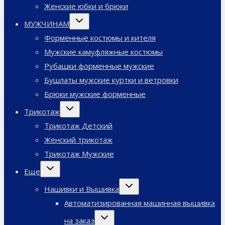
Женские юбки и брюки
Переключить
МУЖЧИНАМ
дочернее
меню
Форменные костюмы и кителя
Мужские камуфляжные костюмы
Рубашки форменные мужские
Бушлаты мужские куртки и ветровки
Брюки мужские форменные
Переключить
Трикотаж
дочернее
меню
Трикотаж Детский
Женский трикотаж
Трикотаж Мужские
Переключить
Еще
дочернее
меню
Переключить
Нашивки и Вышивка
дочернее
меню
Автоматизированная машинная вышивка
Переключить
на заказ
дочернее