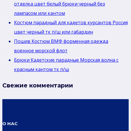
отделка цвет белый брюки черный без
лaмпасом или кантом
Костюм парадный для кадетов курсантов Россия
цвет черный тк п/ш или габардин
Пошив Костюм ВМФ форменная одежда
военное морской флот
Брюки Кадетские парадные Морская волна с
красным кантом тк п/ш
Свежие комментарии
О НАС