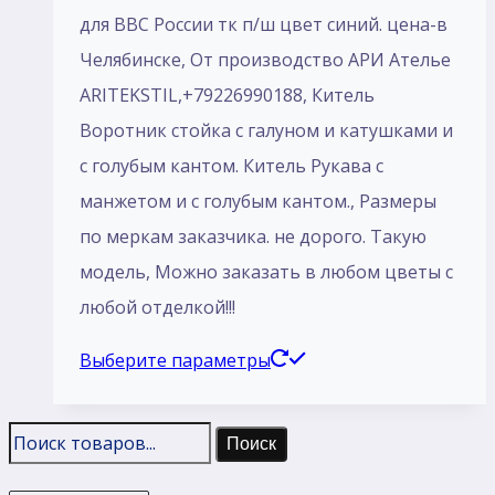
800 ₽
для ВВС России тк п/ш цвет синий. цена-в
–
Челябинске, От производство АРИ Ателье
15
ARITEKSTIL,+79226990188, Китель
800 ₽
Воротник стойка с галуном и катушками и
с голубым кантом. Китель Рукава с
манжетом и с голубым кантом., Размеры
по меркам заказчика. не дорого. Такую
модель, Mожно заказать в любом цветы с
любой отделкой!!!
Этот
Выберите параметры
товар
имеет
Поиск
несколько