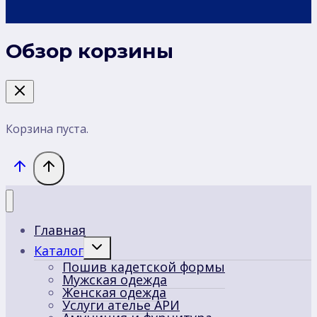
Обзор корзины
Корзина пуста.
Главная
Переключить
Каталог
дочернее
Пошив кадетской формы
меню
Мужская одежда
Женская одежда
Услуги ателье АРИ