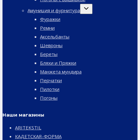
Переключить
Амуниция и фурнитура
дочернее
меню
Фуражки
Ремни
Аксельбанты
Шевроны
Береты
Бляхи и Пряжки
Манжета мундира
Перчатки
Пилотки
Погоны
Наши магазины
ARITEKSTIL
КАДЕТСКАЯ-ФОРМА