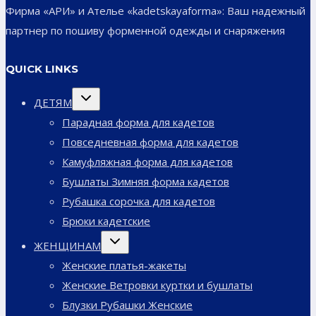
Фирма «АРИ» и Ателье «kadetskayaforma»: Ваш надежный
партнер по пошиву форменной одежды и снаряжения
QUICK LINKS
Переключить
ДЕТЯМ
дочернее
меню
Парадная форма для кадетов
Повседневная форма для кадетов
Камуфляжная форма для кадетов
Бушлаты Зимняя форма кадетов
Рубашка сорочка для кадетов
Брюки кадетские
Переключить
ЖЕНЩИНАМ
дочернее
меню
Женские платья-жакеты
Женские Ветровки куртки и бушлаты
Блузки Рубашки Женские