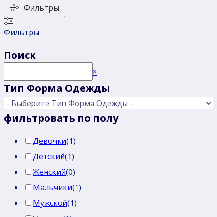
вариаций.
Фильтры
Опции
Фильтры
можно
выбрать
Поиск
на
Поиск
×
странице
Тип Форма Одежды
товара.
фильтровать по полу
Девочки
(
1
)
Детский
(
1
)
Женский
(
0
)
Мальчики
(
1
)
Мужской
(
1
)