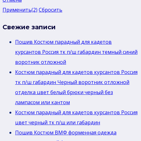
Применить
(2)
Сбросить
Свежие записи
Пошив Костюм парадный для кадетов
курсантов Россия тк п/ш габардин темный синий
воротник отложной
Костюм парадный для кадетов курсантов Россия
тк п/ш габардин Черный воротник отложной
отделка цвет белый брюки черный без
лaмпасом или кантом
Костюм парадный для кадетов курсантов Россия
цвет черный тк п/ш или габардин
Пошив Костюм ВМФ форменная одежда