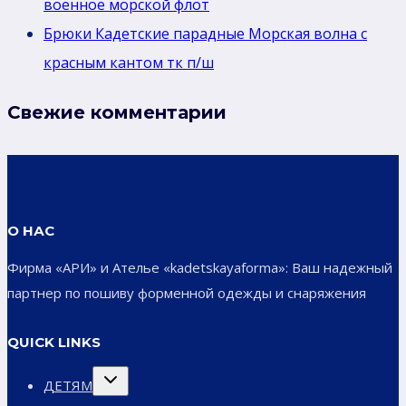
военное морской флот
Брюки Кадетские парадные Морская волна с
красным кантом тк п/ш
Свежие комментарии
О НАС
Фирма «АРИ» и Ателье «kadetskayaforma»: Ваш надежный
партнер по пошиву форменной одежды и снаряжения
QUICK LINKS
Переключить
ДЕТЯМ
дочернее
меню