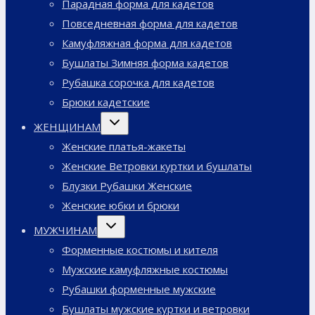
Парадная форма для кадетов
Повседневная форма для кадетов
Камуфляжная форма для кадетов
Бушлаты Зимняя форма кадетов
Рубашка сорочка для кадетов
Брюки кадетские
Переключить
ЖЕНЩИНАМ
дочернее
меню
Женские платья-жакеты
Женские Ветровки куртки и бушлаты
Блузки Рубашки Женские
Женские юбки и брюки
Переключить
МУЖЧИНАМ
дочернее
меню
Форменные костюмы и кителя
Мужские камуфляжные костюмы
Рубашки форменные мужские
Бушлаты мужские куртки и ветровки