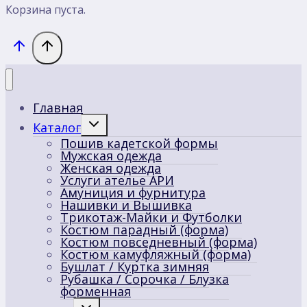
Корзина пуста.
Главная
Переключить
Каталог
дочернее
Пошив кадетской формы
меню
Мужская одежда
Женская одежда
Услуги ателье АРИ
Амуниция и фурнитура
Нашивки и Вышивка
Трикотаж-Майки и Футболки
Костюм парадный (форма)
Костюм повседневный (форма)
Костюм камуфляжный (форма)
Бушлат / Куртка зимняя
Рубашка / Сорочка / Блузка
форменная
Переключить