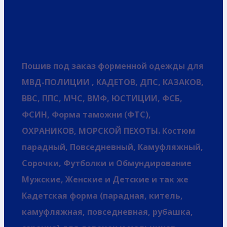
Пошив под заказ форменной одежды для
МВД-ПОЛИЦИИ , КАДЕТОВ, ДПС, КАЗАКОВ,
ВВС, ППС, МЧС, ВМФ, ЮСТИЦИИ, ФСБ,
ФСИН, Форма таможни (ФТС),
ОХРАНИКОВ, МОРСКОЙ ПЕХОТЫ. Костюм
парадный, Повседневный, Камуфляжный,
Сорочки, Футболки и Обмундирование
Мужские, Женские и Детские и так же
Кадетская форма (парадная, китель,
камуфляжная, повседневная, рубашка,