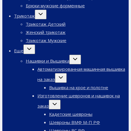
Брюки мужские форменные
Переключить
Трикотаж
дочернее
меню
Трикотаж Детский
Женский трикотаж
Трикотаж Мужские
Переключить
Еще
дочернее
меню
Переключить
Нашивки и Вышивка
дочернее
меню
Автоматизированная машинная вышивка
Переключить
на заказ
дочернее
меню
Вышивка на крое и полотне
Изготовление шевронов и нашивок на
Переключить
заказ
дочернее
меню
Кадетские шевроны
Шевроны ВМФ М-П РФ
Шевроны ВС РФ