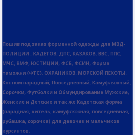
Пошив под заказ форменной одежды для МВД-
ПОЛИЦИИ , КАДЕТОВ, ДПС, КАЗАКОВ, ВВС, ППС,
МЧС, ВМФ, ЮСТИЦИИ, ФСБ, ФСИН, Форма
таможни (ФТС), ОХРАНИКОВ, МОРСКОЙ ПЕХОТЫ.
Костюм парадный, Повседневный, Камуфляжный,
Сорочки, Футболки и Обмундирование Мужские,
Женские и Детские и так же Кадетская форма
(парадная, китель, камуфляжная, повседневная,
рубашка, сорочка) для девочек и мальчиков
курсантов.