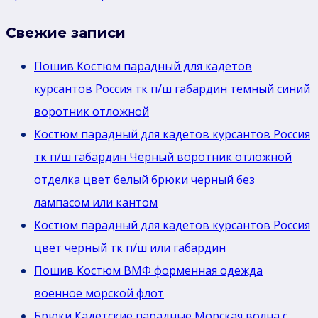
Свежие записи
Пошив Костюм парадный для кадетов
курсантов Россия тк п/ш габардин темный синий
воротник отложной
Костюм парадный для кадетов курсантов Россия
тк п/ш габардин Черный воротник отложной
отделка цвет белый брюки черный без
лaмпасом или кантом
Костюм парадный для кадетов курсантов Россия
цвет черный тк п/ш или габардин
Пошив Костюм ВМФ форменная одежда
военное морской флот
Брюки Кадетские парадные Морская волна с