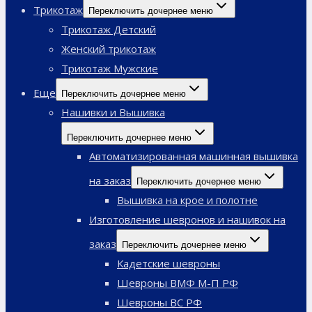
Трикотаж
Переключить дочернее меню
Трикотаж Детский
Женский трикотаж
Трикотаж Мужские
Еще
Переключить дочернее меню
Нашивки и Вышивка
Переключить дочернее меню
Автоматизированная машинная вышивка
на заказ
Переключить дочернее меню
Вышивка на крое и полотне
Изготовление шевронов и нашивок на
заказ
Переключить дочернее меню
Кадетские шевроны
Шевроны ВМФ М-П РФ
Шевроны ВС РФ