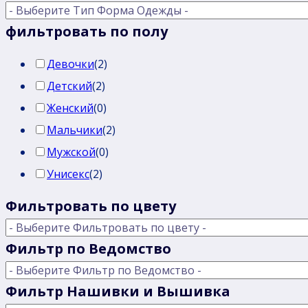
товара.
фильтровать по полу
Девочки
(
2
)
Детский
(
2
)
Женский
(
0
)
Мальчики
(
2
)
Мужской
(
0
)
Унисекс
(
2
)
Фильтровать по цвету
Фильтр по Ведомство
Фильтр Нашивки и Вышивка