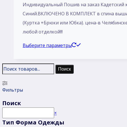
Индивидуальный Пошив на заказ Кадетский к
8
Синий.ВКЛЮЧЕНО В КОМПЛЕКТ в спина вышит
400 ₽
(Куртка +Брюки или Юбка). цена-в Челябинск
–
любой отделкой!!!
8
800 ₽
Этот
Выберите параметры
товар
имеет
Поиск
несколько
вариаций.
Фильтры
Опции
можно
Поиск
выбрать
Поиск
×
на
Тип Форма Одежды
странице