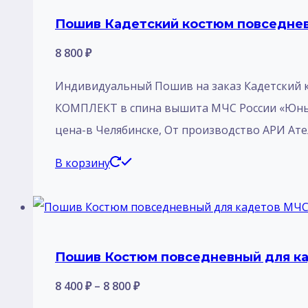
Пошив Кадетский костюм повседнев
8 800
₽
Индивидуальный Пошив на заказ Кадетский 
КОМПЛЕКТ в спина вышита МЧС России «Юный
цена-в Челябинске, От производство АРИ Ате
В корзину
Пошив Костюм повседневный для ка
Диапазон
8 400
₽
–
8 800
₽
цен: