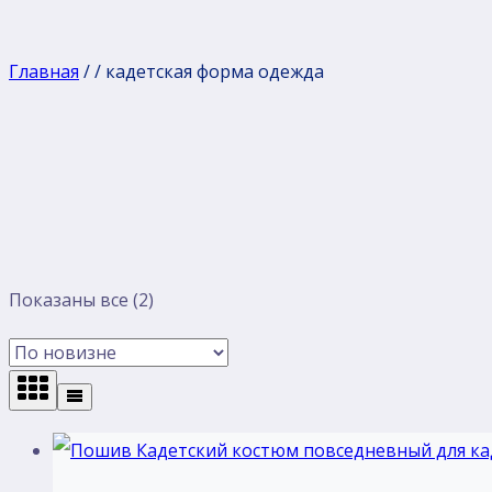
Главная
/
/
кадетская форма одежда
Сортировка:
Показаны все (2)
самые
недавние