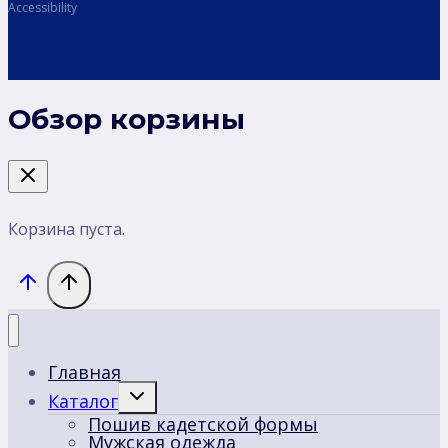
Accessibility
Обзор корзины
Корзина пуста.
Главная
Переключить
Каталог
дочернее
Пошив кадетской формы
меню
Мужская одежда