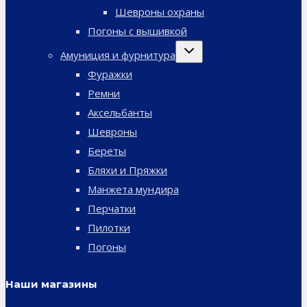
Шевроны охраны
Погоны с вышивкой
Переключить
Амуниция и фурнитура
дочернее
меню
Фуражки
Ремни
Аксельбанты
Шевроны
Береты
Бляхи и Пряжки
Манжета мундира
Перчатки
Пилотки
Погоны
Наши магазины