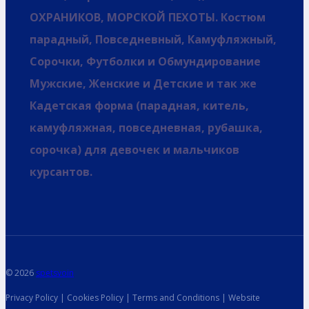
ОХРАНИКОВ, МОРСКОЙ ПЕХОТЫ. Костюм
парадный, Повседневный, Камуфляжный,
Сорочки, Футболки и Обмундирование
Мужские, Женские и Детские и так же
Кадетская форма (парадная, китель,
камуфляжная, повседневная, рубашка,
сорочка) для девочек и мальчиков
курсантов.
© 2026
spetsvoin
Privacy Policy | Cookies Policy | Terms and Conditions | Website