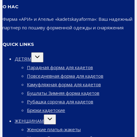
О НАС
Фирма «АРИ» и Ателье «kadetskayaforma»: Ваш надежный
партнер по пошиву форменной одежды и снаряжения
QUICK LINKS
Переключить
ДЕТЯМ
дочернее
меню
Парадная форма для кадетов
Повседневная форма для кадетов
Камуфляжная форма для кадетов
Бушлаты Зимняя форма кадетов
Рубашка сорочка для кадетов
Брюки кадетские
Переключить
ЖЕНЩИНАМ
дочернее
меню
Женские платья-жакеты