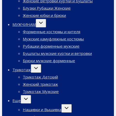
Женские Ветровки куртки и бушлаты
Блузки Рубашки Женские
Женские юбки и брюки
Переключить
МУЖЧИНАМ
дочернее
меню
Форменные костюмы и кителя
Мужские камуфляжные костюмы
Рубашки форменные мужские
Бушлаты мужские куртки и ветровки
Брюки мужские форменные
Переключить
Трикотаж
дочернее
меню
Трикотаж Детский
Женский трикотаж
Трикотаж Мужские
Переключить
Еще
дочернее
меню
Переключить
Нашивки и Вышивка
дочернее
меню