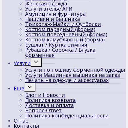
Женская одежда
Услуги ателье АРИ
Амуниция и фурнитура
Нашивки и Вышивка
Трикотаж-Майки и Футболки
Костюм парадный (форма)
Костюм повседневный (форма)
Костюм камуфляжный (форма)
Бушлат / Куртка зимняя
Рубашка / Сорочка / Блузка
форменная
Переключить
Услуги
дочернее
Услуги по пошиву форменной одежды
меню
Услуги Машинная вышивка на заказ
Печать на одежде и аксессуарах
Переключить
Еще
дочернее
Блог и Новости
меню
Политика возврата
Доставка и оплата
Вопрос-Ответ
Политика конфиденциальности
О нас
Контакты