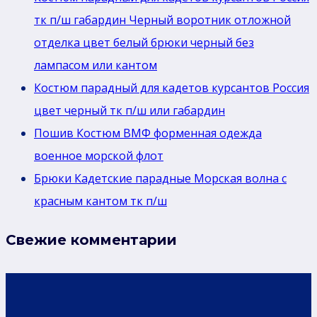
тк п/ш габардин Черный воротник отложной
отделка цвет белый брюки черный без
лaмпасом или кантом
Костюм парадный для кадетов курсантов Россия
цвет черный тк п/ш или габардин
Пошив Костюм ВМФ форменная одежда
военное морской флот
Брюки Кадетские парадные Морская волна с
красным кантом тк п/ш
Свежие комментарии