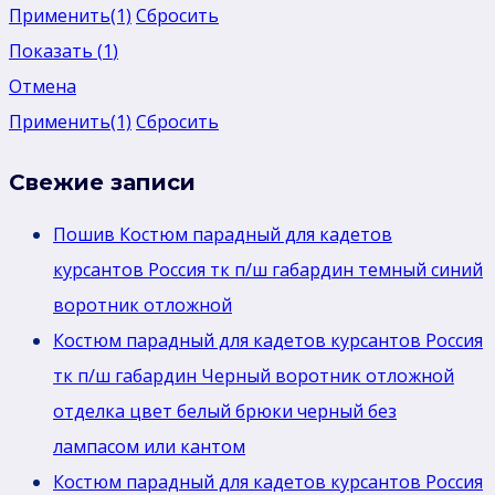
Применить
(1)
Сбросить
Показать
(
1
)
Отмена
Применить
(1)
Сбросить
Свежие записи
Пошив Костюм парадный для кадетов
курсантов Россия тк п/ш габардин темный синий
воротник отложной
Костюм парадный для кадетов курсантов Россия
тк п/ш габардин Черный воротник отложной
отделка цвет белый брюки черный без
лaмпасом или кантом
Костюм парадный для кадетов курсантов Россия