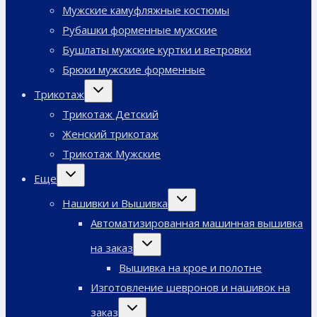
Мужские камуфляжные костюмы
Рубашки форменные мужские
Бушлаты мужские куртки и ветровки
Брюки мужские форменные
Переключить
Трикотаж
дочернее
меню
Трикотаж Детский
Женский трикотаж
Трикотаж Мужские
Переключить
Еще
дочернее
меню
Переключить
Нашивки и Вышивка
дочернее
меню
Автоматизированная машинная вышивка
Переключить
на заказ
дочернее
меню
Вышивка на крое и полотне
Изготовление шевронов и нашивок на
Переключить
заказ
дочернее