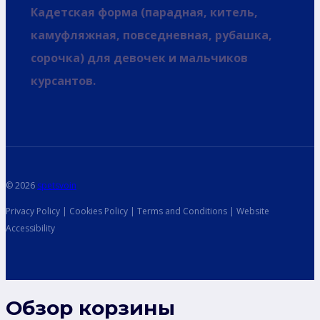
Кадетская форма (парадная, китель,
камуфляжная, повседневная, рубашка,
сорочка) для девочек и мальчиков
курсантов.
© 2026
spetsvoin
Privacy Policy | Cookies Policy | Terms and Conditions | Website
Accessibility
Обзор корзины