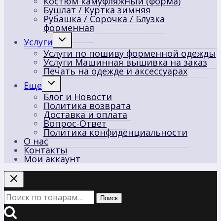
Костюм камуфляжный (форма)
Бушлат / Куртка зимняя
Рубашка / Сорочка / Блузка
форменная
Переключить
Услуги
дочернее
Услуги по пошиву форменной одежды
меню
Услуги Машинная вышивка на заказ
Печать на одежде и аксессуарах
Переключить
Еще
дочернее
Блог и Новости
меню
Политика возврата
Доставка и оплата
Вопрос-Ответ
Политика конфиденциальности
О нас
Контакты
Мои аккаунт
Искать:
Поиск