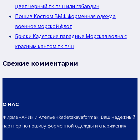
цвет черный тк п/ш или габардин
Пошив Костюм ВМФ форменная одежда
военное морской флот
Брюки Кадетские парадные Морская волна с
красным кантом тк п/ш
Свежие комментарии
О НАС
Фирма «АРИ» и Ателье «kadetskayaforma»: Ваш надежный
партнер по пошиву форменной одежды и снаряжения