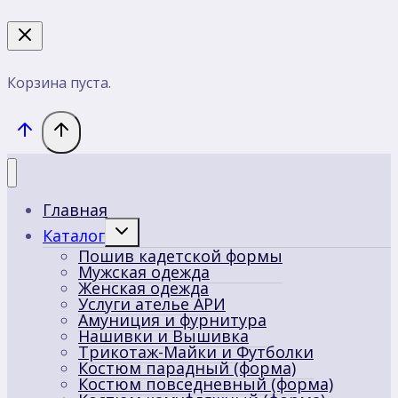
Корзина пуста.
Главная
Переключить
Каталог
дочернее
Пошив кадетской формы
меню
Мужская одежда
Женская одежда
Услуги ателье АРИ
Амуниция и фурнитура
Нашивки и Вышивка
Трикотаж-Майки и Футболки
Костюм парадный (форма)
Костюм повседневный (форма)