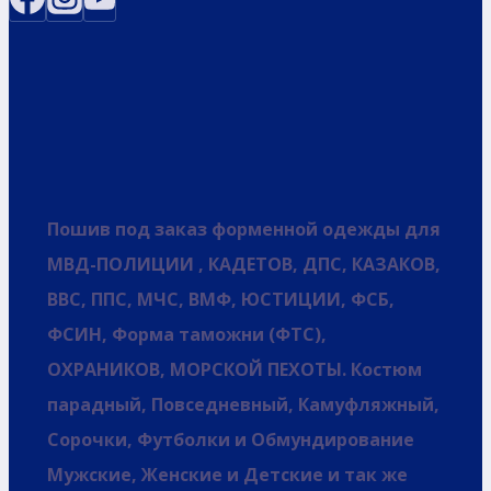
Пошив под заказ форменной одежды для
МВД-ПОЛИЦИИ , КАДЕТОВ, ДПС, КАЗАКОВ,
ВВС, ППС, МЧС, ВМФ, ЮСТИЦИИ, ФСБ,
ФСИН, Форма таможни (ФТС),
ОХРАНИКОВ, МОРСКОЙ ПЕХОТЫ. Костюм
парадный, Повседневный, Камуфляжный,
Сорочки, Футболки и Обмундирование
Мужские, Женские и Детские и так же