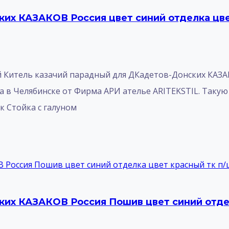
их КАЗАКОВ Россия цвет синий отделка цве
итель казачий парадный для ДКадетов-Донских КАЗАКО
а в Челябинске от Фирма АРИ ателье ARITEKSTIL. Таку
ик Стойка с галуном
их КАЗАКОВ Россия Пошив цвет синий отдел