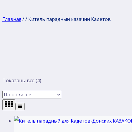
Главная
/
/
Китель парадный казачий Кадетов
Сортировка:
Показаны все (4)
самые
недавние