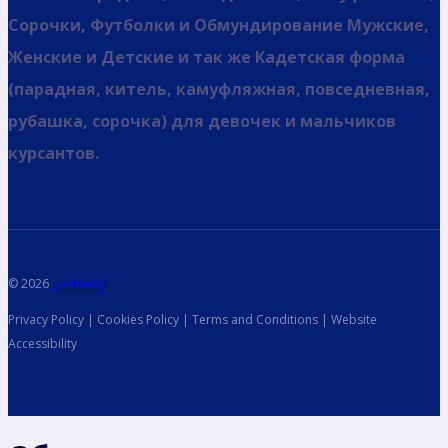
Сорочки, Футболки и Обмундирование Мужские,
Женские и Детские и так же Кадетская форма
(парадная, китель, камуфляжная, повседневная,
рубашка, сорочка) для девочек и мальчиков
курсантов.
© 2026
spetsvoin
Privacy Policy | Cookies Policy | Terms and Conditions | Website
Accessibility