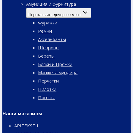
Амуниция и фурнитура
Переключить дочернее меню
Фуражки
Ремни
Аксельбанты
Шевроны
Береты
Бляхи и Пряжки
Манжета мундира
Перчатки
Пилотки
Погоны
Наши магазины
ARITEKSTIL