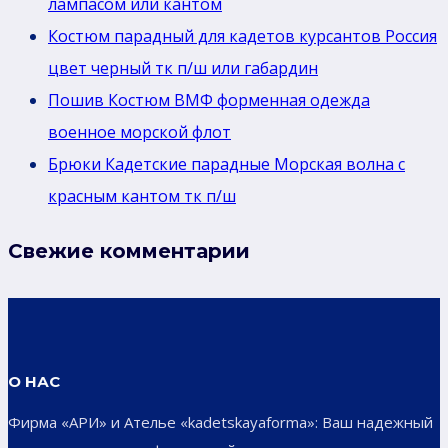
лaмпасом или кантом
Костюм парадный для кадетов курсантов Россия
цвет черный тк п/ш или габардин
Пошив Костюм ВМФ форменная одежда
военное морской флот
Брюки Кадетские парадные Морская волна с
красным кантом тк п/ш
Свежие комментарии
О НАС
Фирма «АРИ» и Ателье «kadetskayaforma»: Ваш надежный