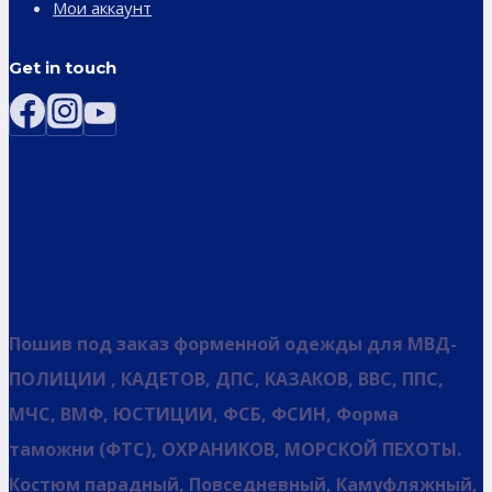
Мои аккаунт
Get in touch
Пошив под заказ форменной одежды для МВД-
ПОЛИЦИИ , КАДЕТОВ, ДПС, КАЗАКОВ, ВВС, ППС,
МЧС, ВМФ, ЮСТИЦИИ, ФСБ, ФСИН, Форма
таможни (ФТС), ОХРАНИКОВ, МОРСКОЙ ПЕХОТЫ.
Костюм парадный, Повседневный, Камуфляжный,