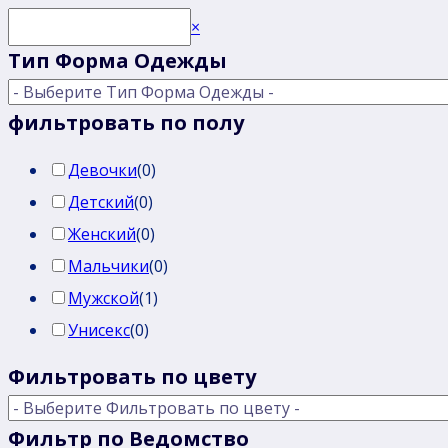
Поиск
×
Тип Форма Одежды
фильтровать по полу
Девочки
(
0
)
Детский
(
0
)
Женский
(
0
)
Мальчики
(
0
)
Мужской
(
1
)
Унисекс
(
0
)
Фильтровать по цвету
Фильтр по Ведомство