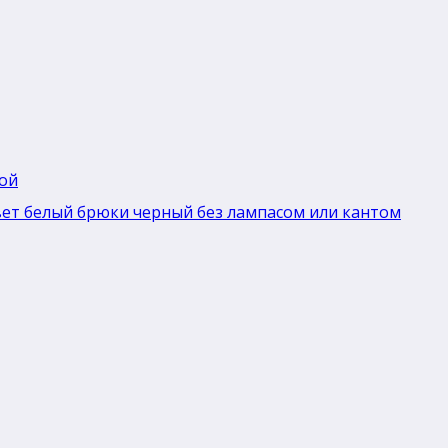
ной
вет белый брюки черный без лaмпасом или кантом