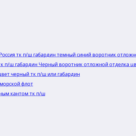
Россия тк п/ш габардин темный синий воротник отлож
тк п/ш габардин Черный воротник отложной отделка ц
цвет черный тк п/ш или габардин
морской флот
ным кантом тк п/ш