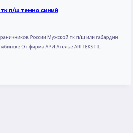
тк п/ш темно синий
аничников России Мужской тк п/ш или габардин
елябинске От фирма АРИ Ателье ARITEKSTIL