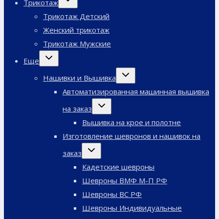
Трикотаж
дочернее
меню
Трикотаж Детский
Женский трикотаж
Трикотаж Мужские
Переключить
Еще
дочернее
меню
Переключить
Нашивки и Вышивка
дочернее
меню
Автоматизированная машинная вышивка
Переключить
на заказ
дочернее
меню
Вышивка на крое и полотне
Изготовление шевронов и нашивок на
Переключить
заказ
дочернее
меню
Кадетские шевроны
Шевроны ВМФ М-П РФ
Шевроны ВС РФ
Шевроны Индивидуальные