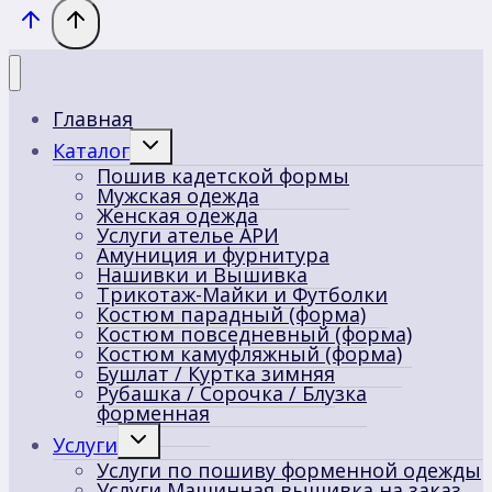
Главная
Переключить
Каталог
дочернее
Пошив кадетской формы
меню
Мужская одежда
Женская одежда
Услуги ателье АРИ
Амуниция и фурнитура
Нашивки и Вышивка
Трикотаж-Майки и Футболки
Костюм парадный (форма)
Костюм повседневный (форма)
Костюм камуфляжный (форма)
Бушлат / Куртка зимняя
Рубашка / Сорочка / Блузка
форменная
Переключить
Услуги
дочернее
Услуги по пошиву форменной одежды
меню
Услуги Машинная вышивка на заказ