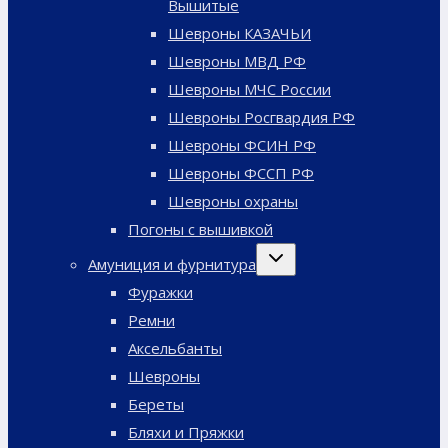
Вышитые
Шевроны КАЗАЧЬИ
Шевроны МВД РФ
Шевроны МЧС России
Шевроны Росгвардия РФ
Шевроны ФСИН РФ
Шевроны ФССП РФ
Шевроны охраны
Погоны с вышивкой
Переключить
Амуниция и фурнитура
дочернее
меню
Фуражки
Ремни
Аксельбанты
Шевроны
Береты
Бляхи и Пряжки