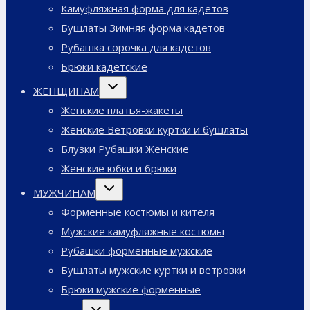
Камуфляжная форма для кадетов
Бушлаты Зимняя форма кадетов
Рубашка сорочка для кадетов
Брюки кадетские
Переключить
ЖЕНЩИНАМ
дочернее
меню
Женские платья-жакеты
Женские Ветровки куртки и бушлаты
Блузки Рубашки Женские
Женские юбки и брюки
Переключить
МУЖЧИНАМ
дочернее
меню
Форменные костюмы и кителя
Мужские камуфляжные костюмы
Рубашки форменные мужские
Бушлаты мужские куртки и ветровки
Брюки мужские форменные
Переключить