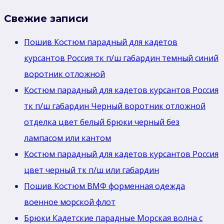
Свежие записи
Пошив Костюм парадный для кадетов
курсантов Россия тк п/ш габардин темный синий
воротник отложной
Костюм парадный для кадетов курсантов Россия
тк п/ш габардин Черный воротник отложной
отделка цвет белый брюки черный без
лaмпасом или кантом
Костюм парадный для кадетов курсантов Россия
цвет черный тк п/ш или габардин
Пошив Костюм ВМФ форменная одежда
военное морской флот
Брюки Кадетские парадные Морская волна с