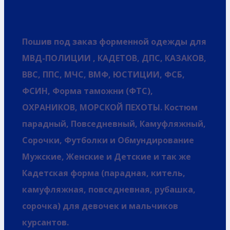
Пошив под заказ форменной одежды для
МВД-ПОЛИЦИИ , КАДЕТОВ, ДПС, КАЗАКОВ,
ВВС, ППС, МЧС, ВМФ, ЮСТИЦИИ, ФСБ,
ФСИН, Форма таможни (ФТС),
ОХРАНИКОВ, МОРСКОЙ ПЕХОТЫ. Костюм
парадный, Повседневный, Камуфляжный,
Сорочки, Футболки и Обмундирование
Мужские, Женские и Детские и так же
Кадетская форма (парадная, китель,
камуфляжная, повседневная, рубашка,
сорочка) для девочек и мальчиков
курсантов.