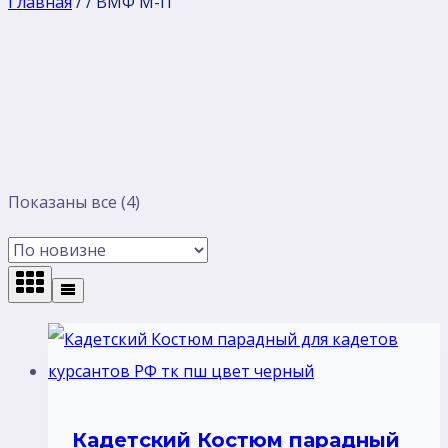
Главная
/
/
ВМФ М-П
Сортировка:
Показаны все (4)
самые
недавние
Кадетский Костюм парадный