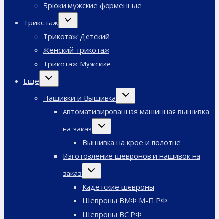
Брюки мужские форменные
Переключить
Трикотаж
дочернее
меню
Трикотаж Детский
Женский трикотаж
Трикотаж Мужские
Переключить
Еще
дочернее
меню
Переключить
Нашивки и Вышивка
дочернее
меню
Автоматизированная машинная вышивка
Переключить
на заказ
дочернее
меню
Вышивка на крое и полотне
Изготовление шевронов и нашивок на
Переключить
заказ
дочернее
меню
Кадетские шевроны
Шевроны ВМФ М-П РФ
Шевроны ВС РФ