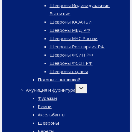
Шевроны Индивидуальные
Вышитые
Шевроны КАЗАЧЬИ
Шевроны МВД РФ
Шевроны МЧС России
Шевроны Росгвардия РФ
Шевроны ФСИН РФ
Шевроны ФССП РФ
Шевроны охраны
Погоны с вышивкой
Переключить
Амуниция и фурнитура
дочернее
меню
Фуражки
Ремни
Аксельбанты
Шевроны
Береты