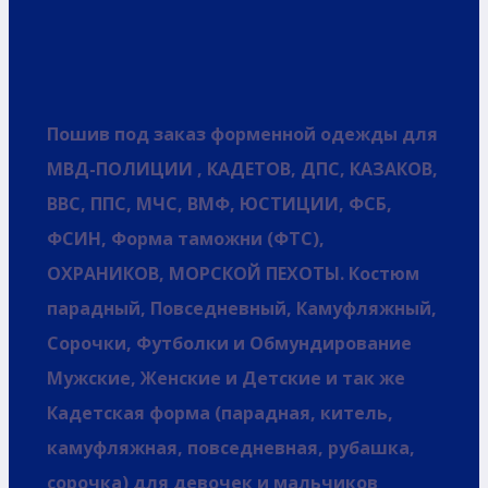
Пошив под заказ форменной одежды для
МВД-ПОЛИЦИИ , КАДЕТОВ, ДПС, КАЗАКОВ,
ВВС, ППС, МЧС, ВМФ, ЮСТИЦИИ, ФСБ,
ФСИН, Форма таможни (ФТС),
ОХРАНИКОВ, МОРСКОЙ ПЕХОТЫ. Костюм
парадный, Повседневный, Камуфляжный,
Сорочки, Футболки и Обмундирование
Мужские, Женские и Детские и так же
Кадетская форма (парадная, китель,
камуфляжная, повседневная, рубашка,
сорочка) для девочек и мальчиков