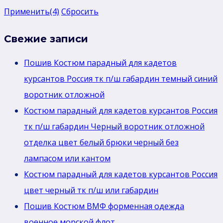
Применить
(4)
Сбросить
Свежие записи
Пошив Костюм парадный для кадетов
курсантов Россия тк п/ш габардин темный синий
воротник отложной
Костюм парадный для кадетов курсантов Россия
тк п/ш габардин Черный воротник отложной
отделка цвет белый брюки черный без
лaмпасом или кантом
Костюм парадный для кадетов курсантов Россия
цвет черный тк п/ш или габардин
Пошив Костюм ВМФ форменная одежда
военное морской флот