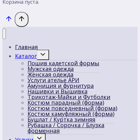
Корзина пуста.
Главная
Переключить
Каталог
дочернее
Пошив кадетской формы
меню
Мужская одежда
Женская одежда
Услуги ателье АРИ
Амуниция и фурнитура
Нашивки и Вышивка
Трикотаж-Майки и Футболки
Костюм парадный (форма)
Костюм повседневный (форма)
Костюм камуфляжный (форма)
Бушлат / Куртка зимняя
Рубашка / Сорочка / Блузка
форменная
Переключить
Услуги