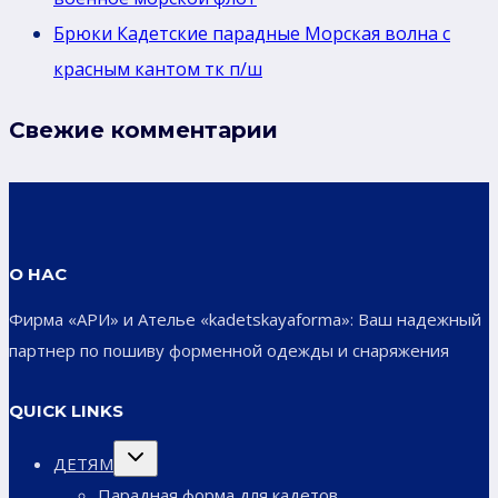
Брюки Кадетские парадные Морская волна с
красным кантом тк п/ш
Свежие комментарии
О НАС
Фирма «АРИ» и Ателье «kadetskayaforma»: Ваш надежный
партнер по пошиву форменной одежды и снаряжения
QUICK LINKS
Переключить
ДЕТЯМ
дочернее
меню
Парадная форма для кадетов