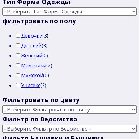
Тип Форма Одежды
фильтровать по полу
Девочки
(
3
)
Детский
(
3
)
Женский
(
0
)
Мальчики
(
2
)
Мужской
(
0
)
Унисекс
(
2
)
Фильтровать по цвету
Фильтр по Ведомство
Фильтр Нашивки и Вышивка