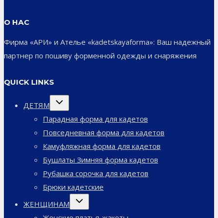
О НАС
Фирма «АРИ» и Ателье «kadetskayaforma»: Ваш надежный
партнер по пошиву форменной одежды и снаряжения
QUICK LINKS
Переключить
ДЕТЯМ
дочернее
меню
Парадная форма для кадетов
Повседневная форма для кадетов
Камуфляжная форма для кадетов
Бушлаты Зимняя форма кадетов
Рубашка сорочка для кадетов
Брюки кадетские
Переключить
ЖЕНЩИНАМ
дочернее
меню
Женские платья-жакеты