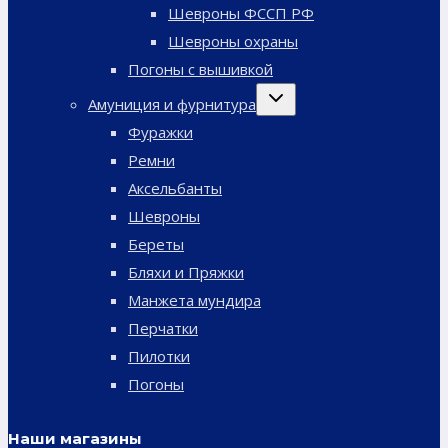
Шевроны ФССП РФ
Шевроны охраны
Погоны с вышивкой
Переключить
Амуниция и фурнитура
дочернее
меню
Фуражки
Ремни
Аксельбанты
Шевроны
Береты
Бляхи и Пряжки
Манжета мундира
Перчатки
Пилотки
Погоны
Наши магазины