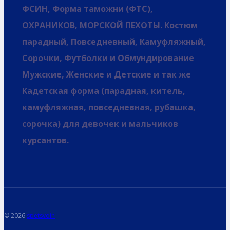
ФСИН, Форма таможни (ФТС),
ОХРАНИКОВ, МОРСКОЙ ПЕХОТЫ. Костюм
парадный, Повседневный, Камуфляжный,
Сорочки, Футболки и Обмундирование
Мужские, Женские и Детские и так же
Кадетская форма (парадная, китель,
камуфляжная, повседневная, рубашка,
сорочка) для девочек и мальчиков
курсантов.
© 2026
spetsvoin