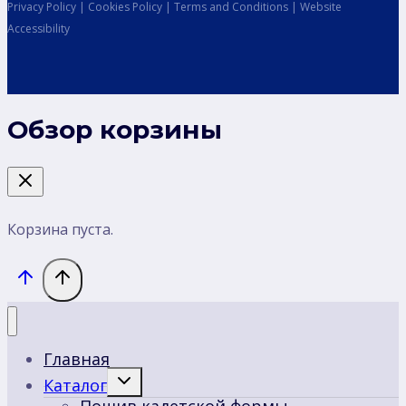
Privacy Policy | Cookies Policy | Terms and Conditions | Website
Accessibility
Обзор корзины
Корзина пуста.
Главная
Переключить
Каталог
дочернее
меню