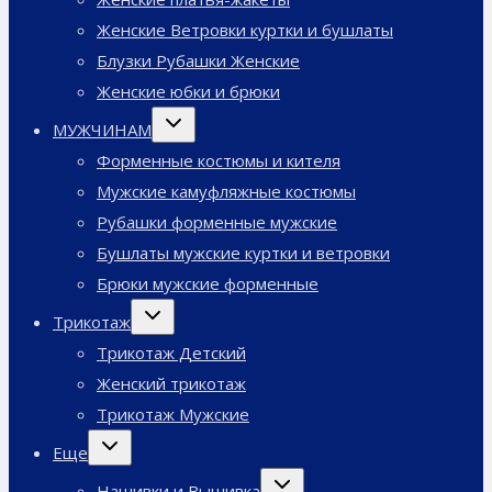
Женские Ветровки куртки и бушлаты
Блузки Рубашки Женские
Женские юбки и брюки
Переключить
МУЖЧИНАМ
дочернее
меню
Форменные костюмы и кителя
Мужские камуфляжные костюмы
Рубашки форменные мужские
Бушлаты мужские куртки и ветровки
Брюки мужские форменные
Переключить
Трикотаж
дочернее
меню
Трикотаж Детский
Женский трикотаж
Трикотаж Мужские
Переключить
Еще
дочернее
меню
Переключить
Нашивки и Вышивка