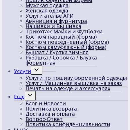
Пошив кадетской формы
Мужская одежда
Женская одежда
Услуги ателье АРИ
Амуниция и фурнитура
Нашивки и Вышивка
Трикотаж-Майки и Футболки
Костюм парадный (форма)
Костюм повседневный (форма)
Костюм камуфляжный (форма)
Бушлат / Куртка зимняя
Рубашка / Сорочка / Блузка
форменная
Переключить
Услуги
дочернее
Услуги по пошиву форменной одежды
меню
Услуги Машинная вышивка на заказ
Печать на одежде и аксессуарах
Переключить
Еще
дочернее
Блог и Новости
меню
Политика возврата
Доставка и оплата
Вопрос-Ответ
Политика конфиденциальности
О нас