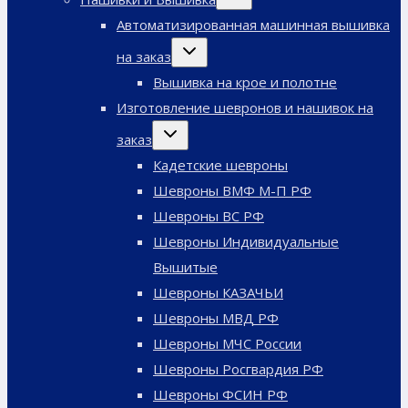
дочернее
меню
Автоматизированная машинная вышивка
Переключить
на заказ
дочернее
меню
Вышивка на крое и полотне
Изготовление шевронов и нашивок на
Переключить
заказ
дочернее
меню
Кадетские шевроны
Шевроны ВМФ М-П РФ
Шевроны ВС РФ
Шевроны Индивидуальные
Вышитые
Шевроны КАЗАЧЬИ
Шевроны МВД РФ
Шевроны МЧС России
Шевроны Росгвардия РФ
Шевроны ФСИН РФ