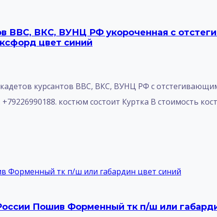
в ВВС, ВКС, ВУНЦ РФ укороченная с отстег
Оксфорд цвет синий
кадетов курсантов ВВС, ВКС, ВУНЦ РФ с отстегивающи
L. +79226990188. костюм состоит Куртка В стоимость к
России Пошив Форменный тк п/ш или габарди