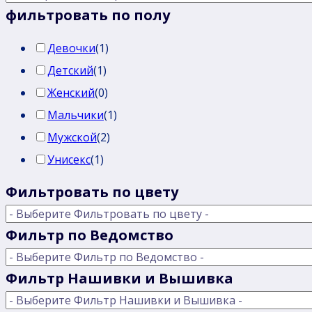
фильтровать по полу
Девочки
(
1
)
Детский
(
1
)
Женский
(
0
)
Мальчики
(
1
)
Мужской
(
2
)
Унисекс
(
1
)
Фильтровать по цвету
Фильтр по Ведомство
Фильтр Нашивки и Вышивка