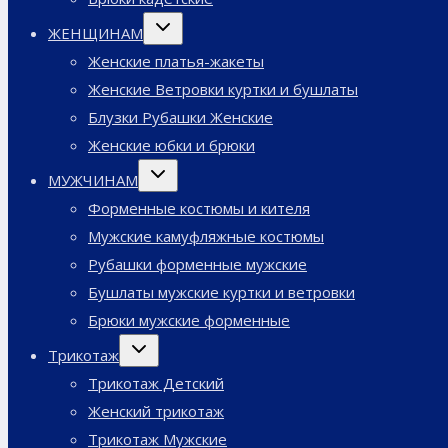
Переключить
ЖЕНЩИНАМ
дочернее
меню
Женские платья-жакеты
Женские Ветровки куртки и бушлаты
Блузки Рубашки Женские
Женские юбки и брюки
Переключить
МУЖЧИНАМ
дочернее
меню
Форменные костюмы и кителя
Мужские камуфляжные костюмы
Рубашки форменные мужские
Бушлаты мужские куртки и ветровки
Брюки мужские форменные
Переключить
Трикотаж
дочернее
меню
Трикотаж Детский
Женский трикотаж
Трикотаж Мужские