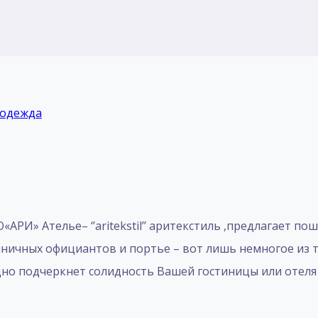
 одежда
РИ» Ателье– ‘’aritekstil’’ аритекстиль ,предлагает пош
иничных официантов и портье – вот лишь немногое из 
дно подчеркнет солидность Вашей гостиницы или отеля