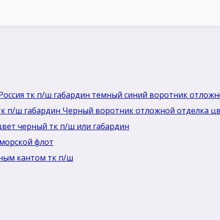
Россия тк п/ш габардин темный синий воротник отлож
тк п/ш габардин Черный воротник отложной отделка ц
цвет черный тк п/ш или габардин
морской флот
ным кантом тк п/ш