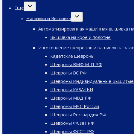
Переключить
Еще
дочернее
меню
Переключить
Нашивки и Вышивка
дочернее
меню
Автоматизированная машинная вышивка на
Вышивка на крое и полотне
Изготовление шевронов и нашивок на зака
Кадетские шевроны
Шевроны ВМФ М-П РФ
Шевроны ВС РФ
Шевроны Индивидуальные Вышитые
Шевроны КАЗАЧЬИ
Шевроны МВД РФ
Шевроны МЧС России
Шевроны Росгвардия РФ
Шевроны ФСИН РФ
Шевроны ФССП РФ