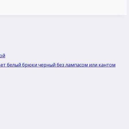
ной
вет белый брюки черный без лaмпасом или кантом