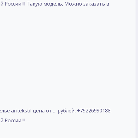
й России !!! Такую модель, Mожно заказать в
е aritekstil цена от … рублей, +79226990188.
оссии !!! .