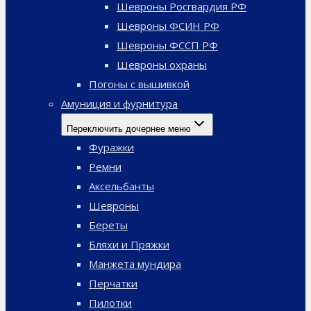
Шевроны Росгвардия РФ
Шевроны ФСИН РФ
Шевроны ФССП РФ
Шевроны охраны
Погоны с вышивкой
Амуниция и фурнитура
Переключить дочернее меню
Фуражки
Ремни
Аксельбанты
Шевроны
Береты
Бляхи и Пряжки
Манжета мундира
Перчатки
Пилотки