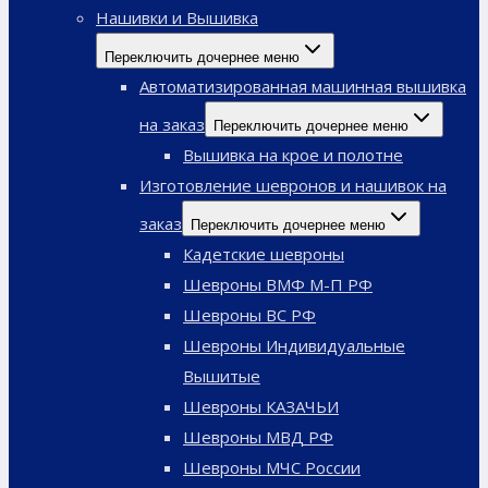
Нашивки и Вышивка
Переключить дочернее меню
Автоматизированная машинная вышивка
на заказ
Переключить дочернее меню
Вышивка на крое и полотне
Изготовление шевронов и нашивок на
заказ
Переключить дочернее меню
Кадетские шевроны
Шевроны ВМФ М-П РФ
Шевроны ВС РФ
Шевроны Индивидуальные
Вышитые
Шевроны КАЗАЧЬИ
Шевроны МВД РФ
Шевроны МЧС России