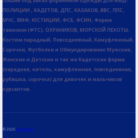
Пошив под заказ форменной одежды для МВД-
ПОЛИЦИИ , КАДЕТОВ, ДПС, КАЗАКОВ, ВВС, ППС,
МЧС, ВМФ, ЮСТИЦИИ, ФСБ, ФСИН, Форма
таможни (ФТС), ОХРАНИКОВ, МОРСКОЙ ПЕХОТЫ.
Костюм парадный, Повседневный, Камуфляжный,
Сорочки, Футболки и Обмундирование Мужские,
Женские и Детские и так же Кадетская форма
(парадная, китель, камуфляжная, повседневная,
рубашка, сорочка) для девочек и мальчиков
курсантов.
© 2026
spetsvoin