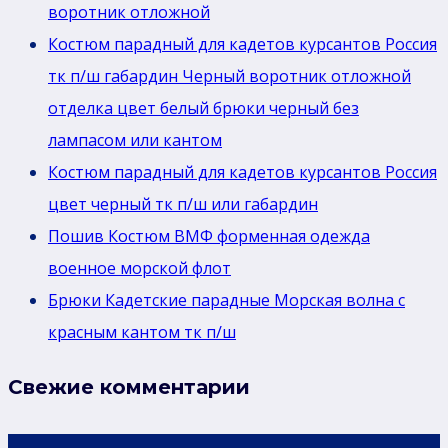
воротник отложной
Костюм парадный для кадетов курсантов Россия
тк п/ш габардин Черный воротник отложной
отделка цвет белый брюки черный без
лaмпасом или кантом
Костюм парадный для кадетов курсантов Россия
цвет черный тк п/ш или габардин
Пошив Костюм ВМФ форменная одежда
военное морской флот
Брюки Кадетские парадные Морская волна с
красным кантом тк п/ш
Свежие комментарии