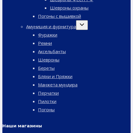
Шевроны охраны
Погоны с вышивкой
Переключить
Амуниция и фурнитура
дочернее
меню
Фуражки
Ремни
Аксельбанты
Шевроны
Береты
Бляхи и Пряжки
Манжета мундира
Перчатки
Пилотки
Погоны
Наши магазины