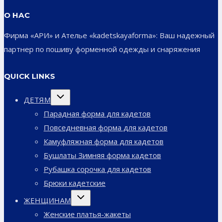
О НАС
Фирма «АРИ» и Ателье «kadetskayaforma»: Ваш надежный
партнер по пошиву форменной одежды и снаряжения
QUICK LINKS
Переключить
ДЕТЯМ
дочернее
меню
Парадная форма для кадетов
Повседневная форма для кадетов
Камуфляжная форма для кадетов
Бушлаты Зимняя форма кадетов
Рубашка сорочка для кадетов
Брюки кадетские
Переключить
ЖЕНЩИНАМ
дочернее
меню
Женские платья-жакеты