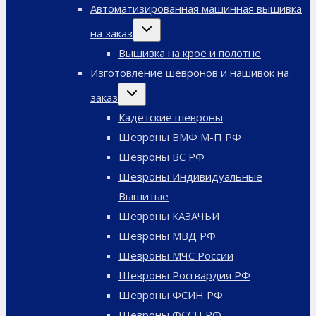
меню
Автоматизированная машинная вышивка
Переключить
на заказ
дочернее
меню
Вышивка на крое и полотне
Изготовление шевронов и нашивок на
Переключить
заказ
дочернее
меню
Кадетские шевроны
Шевроны ВМФ М-П РФ
Шевроны ВС РФ
Шевроны Индивидуальные
Вышитые
Шевроны КАЗАЧЬИ
Шевроны МВД РФ
Шевроны МЧС России
Шевроны Росгвардия РФ
Шевроны ФСИН РФ
Шевроны ФССП РФ