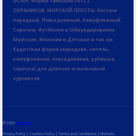
ФСИН, Форма таможни (ФТС),
ОХРАНИКОВ, МОРСКОЙ ПЕХОТЫ. Костюм
парадный, Повседневный, Камуфляжный,
Сорочки, Футболки и Обмундирование
Мужские, Женские и Детские и так же
Кадетская форма (парадная, китель,
камуфляжная, повседневная, рубашка,
сорочка) для девочек и мальчиков
курсантов.
© 2026
spetsvoin
Privacy Policy | Cookies Policy | Terms and Conditions | Website