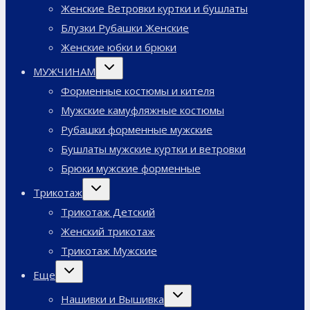
Женские Ветровки куртки и бушлаты
Блузки Рубашки Женские
Женские юбки и брюки
Переключить
МУЖЧИНАМ
дочернее
меню
Форменные костюмы и кителя
Мужские камуфляжные костюмы
Рубашки форменные мужские
Бушлаты мужские куртки и ветровки
Брюки мужские форменные
Переключить
Трикотаж
дочернее
меню
Трикотаж Детский
Женский трикотаж
Трикотаж Мужские
Переключить
Еще
дочернее
меню
Переключить
Нашивки и Вышивка
дочернее