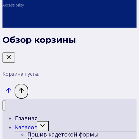
Accessibility
Обзор корзины
Корзина пуста.
Главная
Переключить
Каталог
дочернее
Пошив кадетской формы
меню