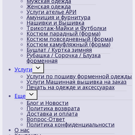
Мужская одежда
Женская одежда
Услуги ателье АРИ
Амуниция и фурнитура
Нашивки и Вышивка
Трикотаж-Майки и Футболки
Костюм парадный (форма)
Костюм повседневный (форма)
Костюм камуфляжный (форма)
Бушлат / Куртка зимняя
Рубашка / Сорочка / Блузка
форменная
Переключить
Услуги
дочернее
Услуги по пошиву форменной одежды
меню
Услуги Машинная вышивка на заказ
Печать на одежде и аксессуарах
Переключить
Еще
дочернее
Блог и Новости
меню
Политика возврата
Доставка и оплата
Вопрос-Ответ
Политика конфиденциальности
О нас