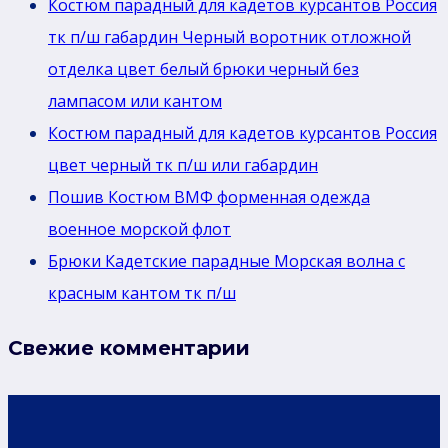
Костюм парадный для кадетов курсантов Россия
тк п/ш габардин Черный воротник отложной
отделка цвет белый брюки черный без
лaмпасом или кантом
Костюм парадный для кадетов курсантов Россия
цвет черный тк п/ш или габардин
Пошив Костюм ВМФ форменная одежда
военное морской флот
Брюки Кадетские парадные Морская волна с
красным кантом тк п/ш
Свежие комментарии