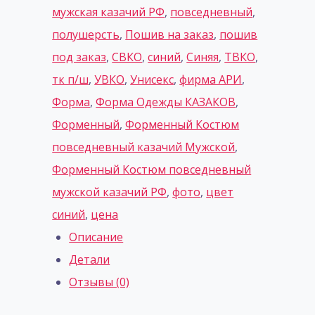
мужская казачий РФ
,
повседневный
,
полушерсть
,
Пошив на заказ
,
пошив
под заказ
,
СВКО
,
синий
,
Синяя
,
ТВКО
,
тк п/ш
,
УВКО
,
Унисекс
,
фирма АРИ
,
Форма
,
Форма Одежды КАЗАКОВ
,
Форменный
,
Форменный Костюм
повседневный казачий Мужской
,
Форменный Костюм повседневный
мужской казачий РФ
,
фото
,
цвет
синий
,
цена
Описание
Детали
Отзывы (0)