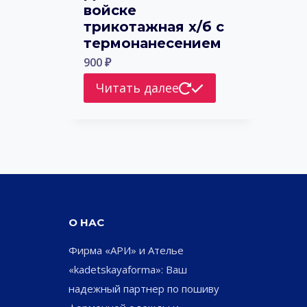
войске
трикотажная х/б с
термонанесением
900
₽
Читать далее
О НАС
Фирма «АРИ» и Ателье
«kadetskayaforma»: Ваш
надежный партнер по пошиву