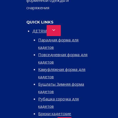
форменной одежды и
снаряжения
QUICK LINKS
Переключить
ДЕТЯМ
дочернее
Парадная форма для
меню
кадетов
Повседневная форма для
кадетов
Камуфляжная форма для
кадетов
Бушлаты Зимняя форма
кадетов
Рубашка сорочка для
кадетов
Брюки кадетские