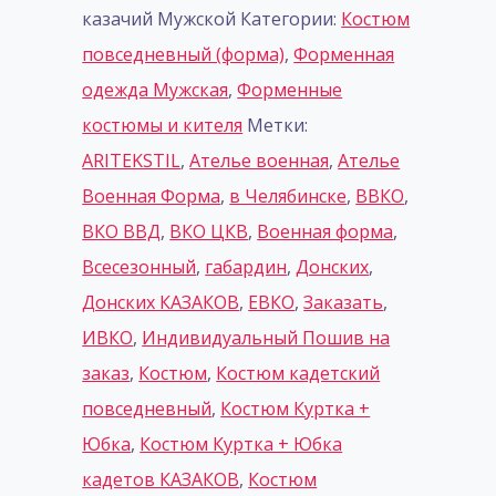
казачий Мужской
Категории:
Костюм
повседневный (форма)
,
Форменная
одежда Мужская
,
Форменные
костюмы и кителя
Метки:
ARITEKSTIL
,
Ателье военная
,
Ателье
Военная Форма
,
в Челябинске
,
ВВКО
,
ВКО ВВД
,
ВКО ЦКВ
,
Военная форма
,
Всесезонный
,
габардин
,
Донских
,
Донских КАЗАКОВ
,
ЕВКО
,
Заказать
,
ИВКО
,
Индивидуальный Пошив на
заказ
,
Костюм
,
Костюм кадетский
повседневный
,
Костюм Куртка +
Юбка
,
Костюм Куртка + Юбка
кадетов КАЗАКОВ
,
Костюм