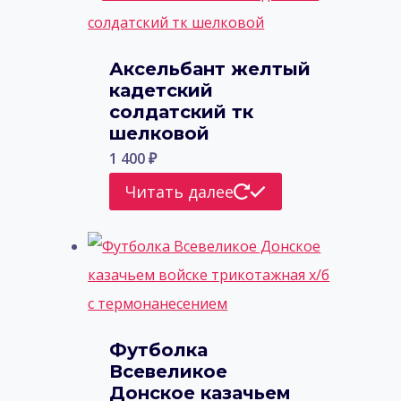
Аксельбант желтый
кадетский
солдатский тк
шелковой
1 400
₽
Читать далее
Футболка
Всевеликое
Донское казачьем