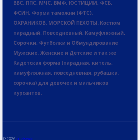
ВВС, ППС, МЧС, ВМФ, ЮСТИЦИИ, ФСБ,
ФСИН, Форма таможни (ФТС),
ОХРАНИКОВ, МОРСКОЙ ПЕХОТЫ. Костюм
парадный, Повседневный, Камуфляжный,
Сорочки, Футболки и Обмундирование
Мужские, Женские и Детские и так же
Кадетская форма (парадная, китель,
камуфляжная, повседневная, рубашка,
сорочка) для девочек и мальчиков
курсантов.
© 2026
spetsvoin