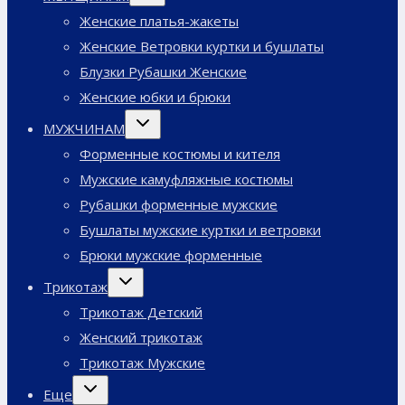
меню
Женские платья-жакеты
Женские Ветровки куртки и бушлаты
Блузки Рубашки Женские
Женские юбки и брюки
Переключить
МУЖЧИНАМ
дочернее
меню
Форменные костюмы и кителя
Мужские камуфляжные костюмы
Рубашки форменные мужские
Бушлаты мужские куртки и ветровки
Брюки мужские форменные
Переключить
Трикотаж
дочернее
меню
Трикотаж Детский
Женский трикотаж
Трикотаж Мужские
Переключить
Еще
дочернее