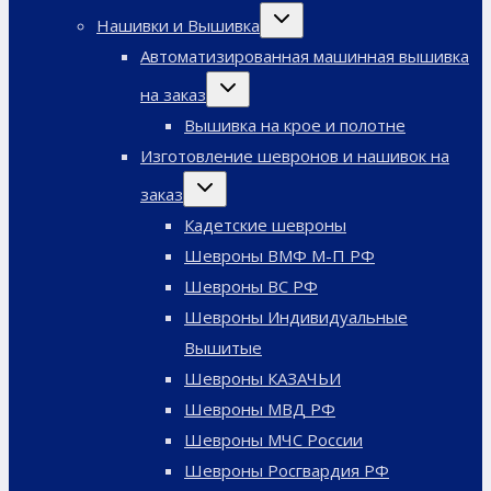
меню
Переключить
Нашивки и Вышивка
дочернее
меню
Автоматизированная машинная вышивка
Переключить
на заказ
дочернее
меню
Вышивка на крое и полотне
Изготовление шевронов и нашивок на
Переключить
заказ
дочернее
меню
Кадетские шевроны
Шевроны ВМФ М-П РФ
Шевроны ВС РФ
Шевроны Индивидуальные
Вышитые
Шевроны КАЗАЧЬИ
Шевроны МВД РФ
Шевроны МЧС России
Шевроны Росгвардия РФ