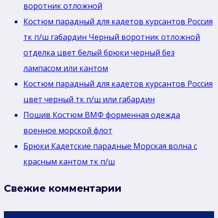
воротник отложной
Костюм парадный для кадетов курсантов Россия
тк п/ш габардин Черный воротник отложной
отделка цвет белый брюки черный без
лaмпасом или кантом
Костюм парадный для кадетов курсантов Россия
цвет черный тк п/ш или габардин
Пошив Костюм ВМФ форменная одежда
военное морской флот
Брюки Кадетские парадные Морская волна с
красным кантом тк п/ш
Свежие комментарии