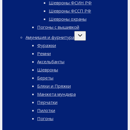
Шевроны ФСИН РФ
Шевроны ФССП РФ
Шевроны охраны
Погоны с вышивкой
Переключить
Амуниция и фурнитура
дочернее
меню
Фуражки
Ремни
Аксельбанты
Шевроны
Береты
Бляхи и Пряжки
Манжета мундира
Перчатки
Пилотки
Погоны