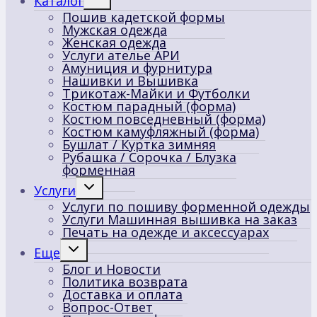
Каталог
дочернее
Пошив кадетской формы
меню
Мужская одежда
Женская одежда
Услуги ателье АРИ
Амуниция и фурнитура
Нашивки и Вышивка
Трикотаж-Майки и Футболки
Костюм парадный (форма)
Костюм повседневный (форма)
Костюм камуфляжный (форма)
Бушлат / Куртка зимняя
Рубашка / Сорочка / Блузка
форменная
Переключить
Услуги
дочернее
Услуги по пошиву форменной одежды
меню
Услуги Машинная вышивка на заказ
Печать на одежде и аксессуарах
Переключить
Еще
дочернее
Блог и Новости
меню
Политика возврата
Доставка и оплата
Вопрос-Ответ