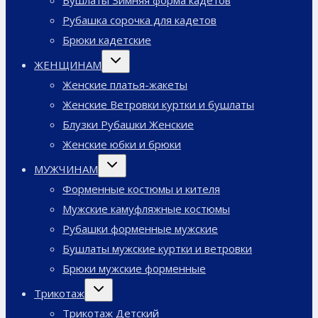
Рубашка сорочка для кадетов
Брюки кадетские
Переключить
ЖЕНЩИНАМ
дочернее
меню
Женские платья-жакеты
Женские Ветровки куртки и бушлаты
Блузки Рубашки Женские
Женские юбки и брюки
Переключить
МУЖЧИНАМ
дочернее
меню
Форменные костюмы и кителя
Мужские камуфляжные костюмы
Рубашки форменные мужские
Бушлаты мужские куртки и ветровки
Брюки мужские форменные
Переключить
Трикотаж
дочернее
меню
Трикотаж Детский