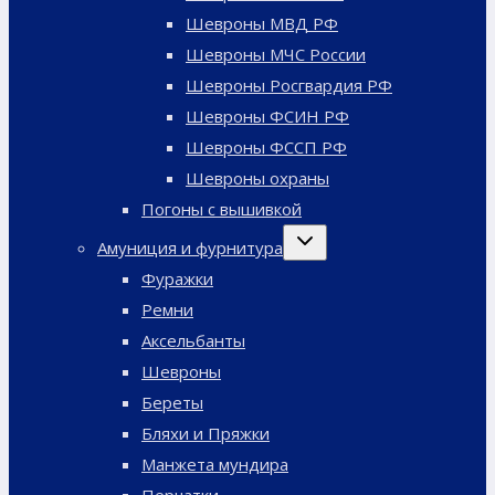
Шевроны МВД РФ
Шевроны МЧС России
Шевроны Росгвардия РФ
Шевроны ФСИН РФ
Шевроны ФССП РФ
Шевроны охраны
Погоны с вышивкой
Переключить
Амуниция и фурнитура
дочернее
меню
Фуражки
Ремни
Аксельбанты
Шевроны
Береты
Бляхи и Пряжки
Манжета мундира
Перчатки