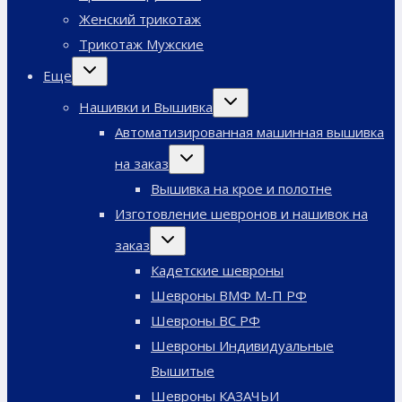
Женский трикотаж
Трикотаж Мужские
Переключить
Еще
дочернее
меню
Переключить
Нашивки и Вышивка
дочернее
меню
Автоматизированная машинная вышивка
Переключить
на заказ
дочернее
меню
Вышивка на крое и полотне
Изготовление шевронов и нашивок на
Переключить
заказ
дочернее
меню
Кадетские шевроны
Шевроны ВМФ М-П РФ
Шевроны ВС РФ
Шевроны Индивидуальные
Вышитые
Шевроны КАЗАЧЬИ