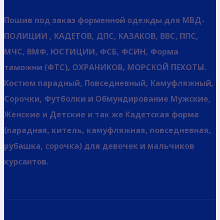
Пошив под заказ форменной одежды для МВД-
ПОЛИЦИИ , КАДЕТОВ, ДПС, КАЗАКОВ, ВВС, ППС,
МЧС, ВМФ, ЮСТИЦИИ, ФСБ, ФСИН, Форма
таможни (ФТС), ОХРАНИКОВ, МОРСКОЙ ПЕХОТЫ.
Костюм парадный, Повседневный, Камуфляжный,
Сорочки, Футболки и Обмундирование Мужские,
Женские и Детские и так же Кадетская форма
(парадная, китель, камуфляжная, повседневная,
рубашка, сорочка) для девочек и мальчиков
курсантов.