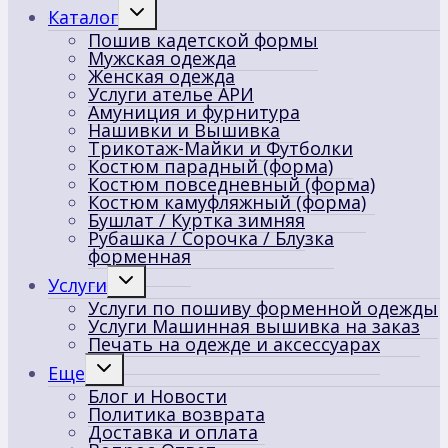
Переключить
Каталог
дочернее
Пошив кадетской формы
меню
Мужская одежда
Женская одежда
Услуги ателье АРИ
Амуниция и фурнитура
Нашивки и Вышивка
Трикотаж-Майки и Футболки
Костюм парадный (форма)
Костюм повседневный (форма)
Костюм камуфляжный (форма)
Бушлат / Куртка зимняя
Рубашка / Сорочка / Блузка
форменная
Переключить
Услуги
дочернее
Услуги по пошиву форменной одежды
меню
Услуги Машинная вышивка на заказ
Печать на одежде и аксессуарах
Переключить
Еще
дочернее
Блог и Новости
меню
Политика возврата
Доставка и оплата