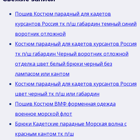
Пошив Костюм парадный для кадетов
курсантов Россия тк п/ш габардин темный синий
воротник отложной
Костюм парадный для кадетов курсантов Россия
тк п/ш габардин Черный воротник отложной
отделка цвет белый брюки черный без
лaмпасом или кантом
Костюм парадный для кадетов курсантов Россия
цвет черный тк п/ш или габардин
Пошив Костюм ВМФ форменная одежда
военное морской флот
Брюки Кадетские парадные Морская волна с
красным кантом тк п/ш