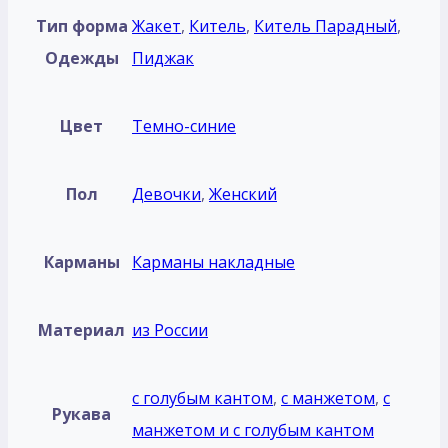
Тип форма
Жакет
,
Китель
,
Китель Парадный
,
Одежды
Пиджак
Цвет
Темно-синие
Пол
Девочки
,
Женский
Карманы
Карманы накладные
Материал
из России
с голубым кантом
,
с манжетом
,
с
Рукава
манжетом и с голубым кантом