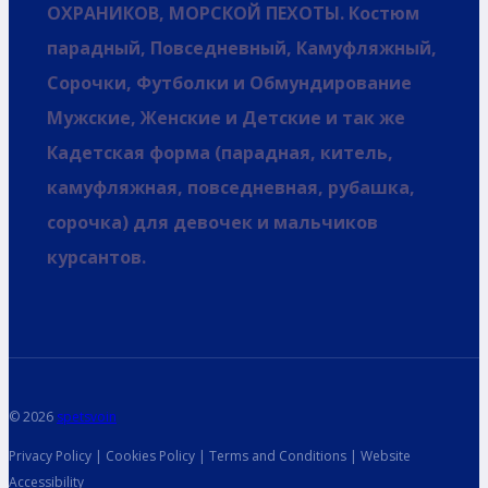
ОХРАНИКОВ, МОРСКОЙ ПЕХОТЫ. Костюм
парадный, Повседневный, Камуфляжный,
Сорочки, Футболки и Обмундирование
Мужские, Женские и Детские и так же
Кадетская форма (парадная, китель,
камуфляжная, повседневная, рубашка,
сорочка) для девочек и мальчиков
курсантов.
© 2026
spetsvoin
Privacy Policy | Cookies Policy | Terms and Conditions | Website
Accessibility