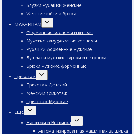
Блузки Рубашки Женские
Женские юбки и брюки
Переключить
МУЖЧИНАМ
дочернее
меню
Форменные костюмы и кителя
Мужские камуфляжные костюмы
Рубашки форменные мужские
Бушлаты мужские куртки и ветровки
Брюки мужские форменные
Переключить
Трикотаж
дочернее
меню
Трикотаж Детский
Женский трикотаж
Трикотаж Мужские
Переключить
Еще
дочернее
меню
Переключить
Нашивки и Вышивка
дочернее
меню
Автоматизированная машинная вышивка