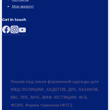
Мои аккаунт
Get in touch
Пошив под заказ форменной одежды для
МВД-ПОЛИЦИИ , КАДЕТОВ, ДПС, КАЗАКОВ,
ВВС, ППС, МЧС, ВМФ, ЮСТИЦИИ, ФСБ,
ФСИН, Форма таможни (ФТС),