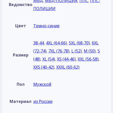
МВД
,
МВД-ПОЛИЦИЯ
,
ППС
,
ППС-
Ведомство
ПОЛИЦИИ
Цвет
Темно-синие
38-44
,
4XL (64-66)
,
5XL (68-70)
,
6XL
(72-74)
,
7XL (76-78)
,
L (52)
,
M (50)
,
S
Размер
(48)
,
XL (54)
,
XS (44-46)
,
XXL (56-58)
,
XXS (40-42)
,
XXXL (60-62)
Пол
Мужской
Материал
из России