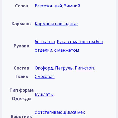
Сезон
Всесезонный
,
Зимний
Карманы
Карманы накладные
без кантa
,
Рукав с манжетом без
Рукава
отделки
,
с манжетом
Состав
Оксфорд
,
Патруль
,
Рип-стоп
,
Ткань
Смесовая
Тип форма
Бушлаты
Одежды
с отстегивающимся мех
Воротник