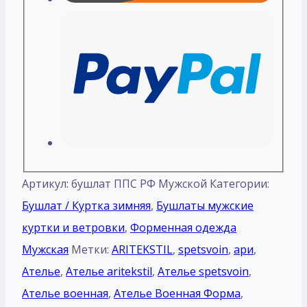
Артикул:
бушлат ППС РФ Мужской
Категории:
Бушлат / Куртка зимняя
,
Бушлаты мужские
куртки и ветровки
,
Форменная одежда
Мужская
Метки:
ARITEKSTIL
,
spetsvoin
,
ари
,
Ателье
,
Ателье aritekstil
,
Ателье spetsvoin
,
Ателье военная
,
Ателье Военная Форма
,