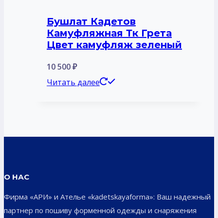
Бушлат Кадетов
Камуфляжная Тк Грета
Цвет камуфляж зеленый
10 500
₽
Читать далее
О НАС
Фирма «АРИ» и Ателье «kadetskayaforma»: Ваш надежный
партнер по пошиву форменной одежды и снаряжения