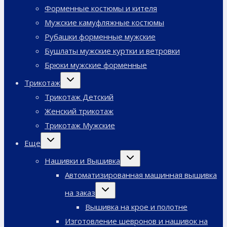
меню
Форменные костюмы и кителя
Мужские камуфляжные костюмы
Рубашки форменные мужские
Бушлаты мужские куртки и ветровки
Брюки мужские форменные
Переключить
Трикотаж
дочернее
меню
Трикотаж Детский
Женский трикотаж
Трикотаж Мужские
Переключить
Еще
дочернее
меню
Переключить
Нашивки и Вышивка
дочернее
меню
Автоматизированная машинная вышивка
Переключить
на заказ
дочернее
меню
Вышивка на крое и полотне
Изготовление шевронов и нашивок на