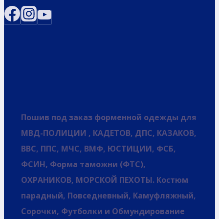
Пошив под заказ форменной одежды для
МВД-ПОЛИЦИИ , КАДЕТОВ, ДПС, КАЗАКОВ,
ВВС, ППС, МЧС, ВМФ, ЮСТИЦИИ, ФСБ,
ФСИН, Форма таможни (ФТС),
ОХРАНИКОВ, МОРСКОЙ ПЕХОТЫ. Костюм
парадный, Повседневный, Камуфляжный,
Сорочки, Футболки и Обмундирование