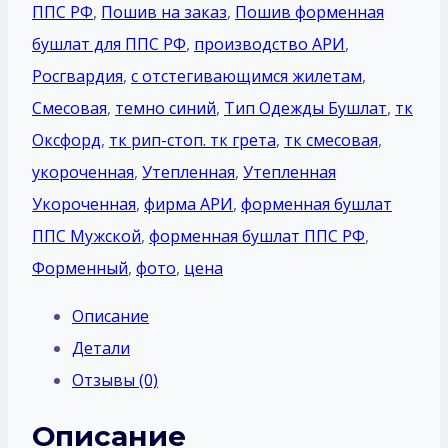
ППС РФ
,
Пошив на заказ
,
Пошив форменная
бушлат для ППС РФ
,
производство АРИ
,
Росгвардия
,
с отстегивающимся жилетам
,
Смесовая
,
темно синий
,
Тип Одежды Бушлат
,
тк
Оксфорд
,
тк рип-стоп. тк грета
,
тк смесовая
,
укороченная
,
Утепленная
,
Утепленная
Укороченная
,
фирма АРИ
,
форменная бушлат
ППС Мужской
,
форменная бушлат ППС РФ
,
Форменный
,
фото
,
цена
Описание
Детали
Отзывы (0)
Описание