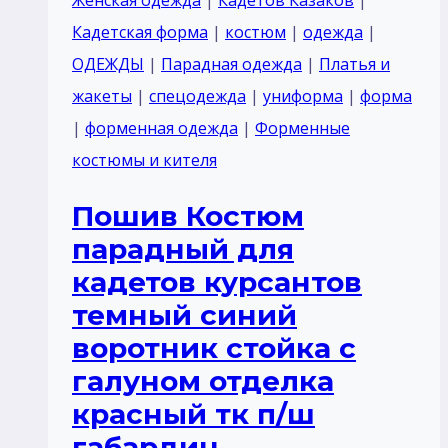
Женская одежда
|
Кадетов Казаков
|
волны
Кадетская форма
|
костюм
|
одежда
|
отделка
ОДЕЖДЫ
|
Парадная одежда
|
Платья и
цвет
жакеты
|
спецодежда
|
униформа
|
форма
красный
|
форменная одежда
|
Форменные
тк
костюмы и кителя
п/
Пошив Костюм
ш
парадный для
или
кадетов курсантов
габардин
темный синий
воротник стойка с
галуном отделка
красный тк п/ш
габардин