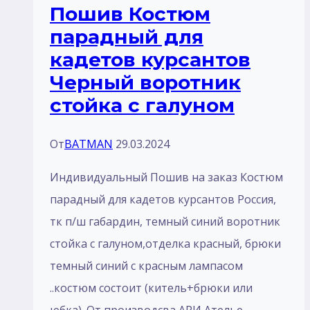
Пошив Костюм
тк
парадный для
п/
кадетов курсантов
ш
Черный воротник
габардин
стойка с галуном
От
BATMAN
29.03.2024
Индивидуальный Пошив на заказ Костюм
парадный для кадетов курсантов Россия,
тк п/ш габардин, темный синий воротник
стойка с галуном,отделка красный, брюки
темный синий с красным лампасом
..костюм состоит (китель+брюки или