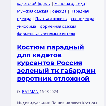
кадетов
кадетской формы
|
Женская одежда
|
курсантов
Мужская одежда
|
одежда
|
Парадная
Россия
одежда
|
Платья и жакеты
|
спецодежда
|
Темный
униформа
|
форменная одежда
|
синий
Форменные костюмы и кителя
воротник
Костюм парадный
отложной
для кадетов
отделка
курсантов Россия
цвет
зеленый тк габардин
красным
воротник отложной
тк
п/
От
BATMAN
16.03.2024
ш
или
Индивидуальный Пошив на заказ Костюм