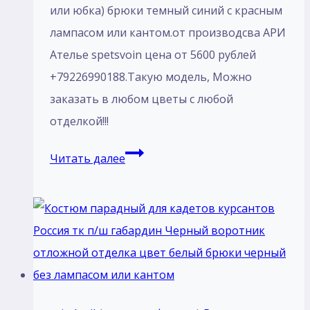
или юбка) брюки темный синий с красным
лaмпасом или кантом.от производсва АРИ
Ателье spetsvoin цена от 5600 рублей
+79226990188.Такую модель, Mожно
заказать в любом цветы с любой
отделкой!!!
Пошив
Читать далее
Костюм
парадный
для
кадетов
курсантов
Россия
тк