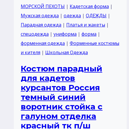
с
МОРСКОЙ ПЕХОТЫ
|
Кадетская форма
|
галуном
Мужская одежда
|
одежда
|
ОДЕЖДЫ
|
Парадная одежда
|
Платья и жакеты
|
спецодежда
|
униформа
|
форма
|
форменная одежда
|
Форменные костюмы
и кителя
|
Школьная Одежда
Костюм парадный
для кадетов
курсантов Россия
темный синий
воротник стойка с
галуном отделка
красный тк п/ш