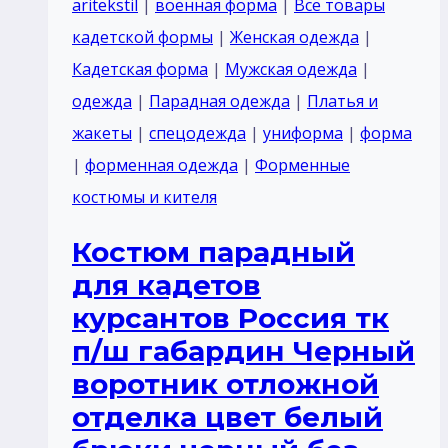
aritekstil
|
военная форма
|
Все товары
п/
кадетской формы
|
Женская одежда
|
ш
Кадетская форма
|
Мужская одежда
|
габардин
одежда
|
Парадная одежда
|
Платья и
темный
жакеты
|
спецодежда
|
униформа
|
форма
синий
|
форменная одежда
|
Форменные
воротник
костюмы и кителя
отложной
Костюм парадный
для кадетов
курсантов Россия тк
п/ш габардин Черный
воротник отложной
отделка цвет белый