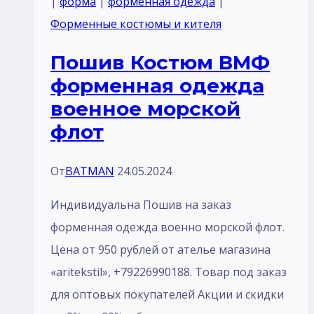
|
форма
|
форменная одежда
|
воротник
Форменные костюмы и кителя
отложной
Пошив Костюм ВМФ
отделка
форменная одежда
цвет
военное морской
белый
флот
брюки
черный
От
BATMAN
24.05.2024
без
лaмпасом
Индивидуальна Пошив на заказ
или
форменная одежда военно морской флот.
кантом
Цена от 950 рублей от ателье магазина
«aritekstil», +79226990188. Товар под заказ
для оптовых покупателей Акции и скидки