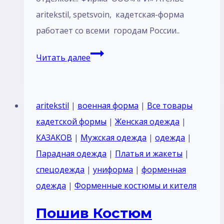
aritekstil, spetsvoin, кадетская-форма
работает со всеми городам России..
Костюм
Читать далее
парадный
для
кадетов
aritekstil
|
военная форма
|
Все товары
курсантов
кадетской формы
|
Женская одежда
|
Россия
КАЗАКОВ
|
Мужская одежда
|
одежда
|
темный
Парадная одежда
|
Платья и жакеты
|
синий
спецодежда
|
униформа
|
форменная
воротник
одежда
|
Форменные костюмы и кителя
стойка
Пошив Костюм
с