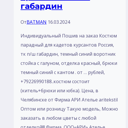
габардин
От
BATMAN
16.03.2024
Индивидуальный Пошив на заказ Костюм
парадный для кадетов курсантов Россия,
тк п/ш габардин, темный синий воротник
стойка с галуном, отделка красный, брюки
темный синий с кантом . от … рублей,
+79226990188..костюм состоит
(китель+брюки или юбка). Цена, в
Челябинске от Фирма АРИ Ателье aritekstil
Оптом или розницу Такую модель, Mожно
заказать в любом цветы с любой
отделкой!!! Фирма ООО«АРИ» Ателье