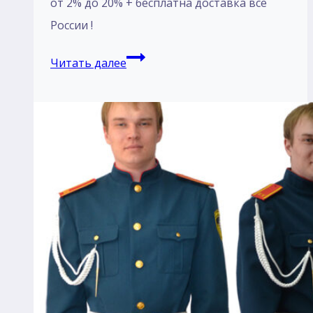
от 2% до 20% + бесплатна доставка все
России !
Пошив
Читать далее
Костюм
ВМФ
форменная
одежда
военное
морской
флот