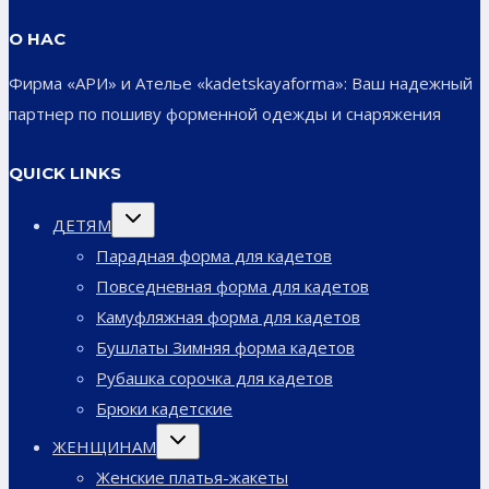
О НАС
Фирма «АРИ» и Ателье «kadetskayaforma»: Ваш надежный
партнер по пошиву форменной одежды и снаряжения
QUICK LINKS
Переключить
ДЕТЯМ
дочернее
меню
Парадная форма для кадетов
Повседневная форма для кадетов
Камуфляжная форма для кадетов
Бушлаты Зимняя форма кадетов
Рубашка сорочка для кадетов
Брюки кадетские
Переключить
ЖЕНЩИНАМ
дочернее
меню
Женские платья-жакеты