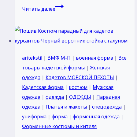
Пошив
Читать далее
Костюм
парадный
для
кадетов
курсантов
aritekstil
|
ВМФ М-П
|
военная форма
|
Все
темный
товары кадетской формы
|
Женская
синий
одежда
|
Кадетов МОРСКОЙ ПЕХОТЫ
|
воротник
Кадетская форма
|
костюм
|
Мужская
стойка
одежда
|
одежда
|
ОДЕЖДЫ
|
Парадная
с
одежда
|
Платья и жакеты
|
спецодежда
|
галуном
униформа
|
форма
|
форменная одежда
|
отделка
Форменные костюмы и кителя
красный