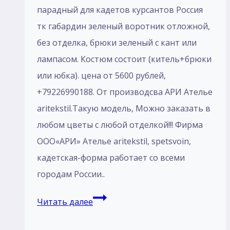
габардин
парадный для кадетов курсантов Россия
тк габардин зеленый воротник отложной,
без отделка, брюки зеленый с кант или
лампасом. Костюм состоит (китель+брюки
или юбка). цена от 5600 рублей,
+79226990188. От производсва АРИ Ателье
aritekstil.Такую модель, Mожно заказать в
любом цветы с любой отделкой!!! Фирма
ООО«АРИ» Ателье aritekstil, spetsvoin,
кадетская-форма работает со всеми
городам России..
Костюм
Читать далее
парадный