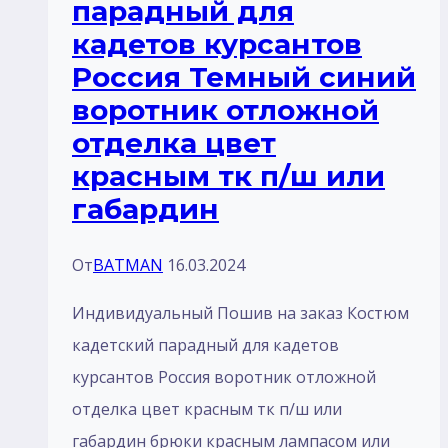
парадный для
галуном
кадетов курсантов
отделка
Россия Темный синий
красный
воротник отложной
тк
отделка цвет
п/
красным тк п/ш или
ш
габардин
габардин
От
BATMAN
16.03.2024
Индивидуальный Пошив на заказ Костюм
кадетский парадный для кадетов
курсантов Россия воротник отложной
отделка цвет красным тк п/ш или
габардин брюки красным лaмпасом или