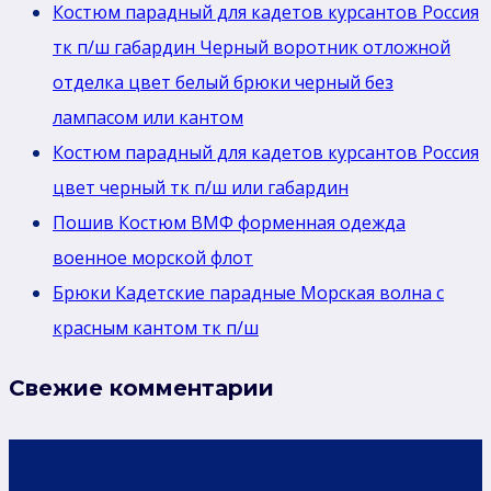
Костюм парадный для кадетов курсантов Россия
тк
тк п/ш габардин Черный воротник отложной
п/
отделка цвет белый брюки черный без
ш
лaмпасом или кантом
или
Костюм парадный для кадетов курсантов Россия
габардин
цвет черный тк п/ш или габардин
Пошив Костюм ВМФ форменная одежда
военное морской флот
Брюки Кадетские парадные Морская волна с
красным кантом тк п/ш
Свежие комментарии