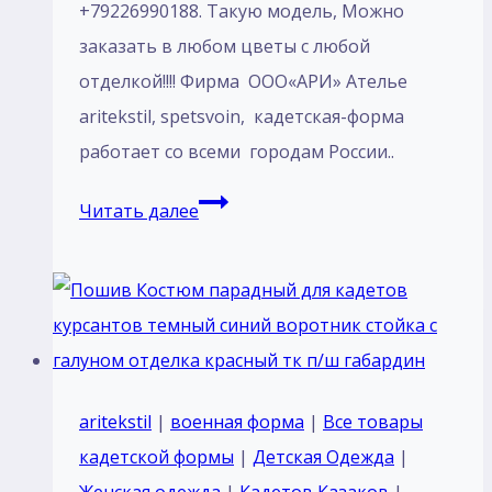
+79226990188. Такую модель, Mожно
заказать в любом цветы с любой
отделкой!!!! Фирма ООО«АРИ» Ателье
aritekstil, spetsvoin, кадетская-форма
работает со всеми городам России..
Пошив
Читать далее
Костюм
парадный
для
кадетов
МЧС
курсантов
aritekstil
|
военная форма
|
Все товары
Россия
кадетской формы
|
Детская Одежда
|
морской