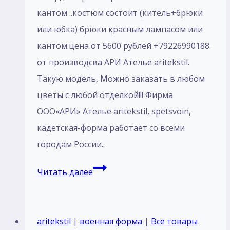
кантом ..костюм состоит (китель+брюки
или юбка) брюки красным лaмпасом или
кантом.цена от 5600 рублей +79226990188.
от производсва АРИ Ателье aritekstil.
Такую модель, Mожно заказать в любом
цветы с любой отделкой!!! Фирма
ООО«АРИ» Ателье aritekstil, spetsvoin,
кадетская-форма работает со всеми
городам России..
Пошив
Читать далее
Костюм
парадный
для
aritekstil
|
военная форма
|
Все товары