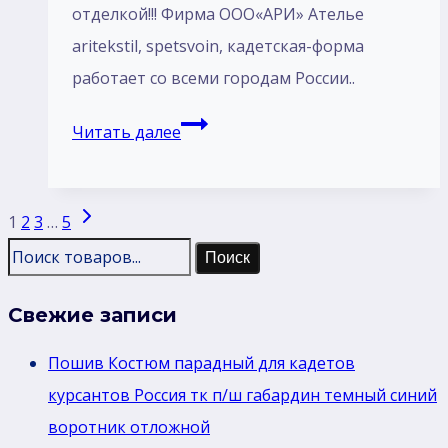
отделкой!!! Фирма ООО«АРИ» Ателье
aritekstil, spetsvoin, кадетская-форма
работает со всеми городам России..
Костюм
Читать далее
парадный
для
Навигация
Следующая
кадетов
1
2
3
…
5
по
страница
курсантов
Поиск
страницам
Россия
Свежие записи
воротник
стойка
Пошив Костюм парадный для кадетов
отделка
курсантов Россия тк п/ш габардин темный синий
цвет
воротник отложной
красным