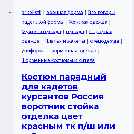
для
кадетов
aritekstil
|
военная форма
|
Все товары
курсантов
кадетской формы
|
Женская одежда
|
Россия
Мужская одежда
|
одежда
|
Парадная
зеленый
одежда
|
Платья и жакеты
|
спецодежда
|
тк
униформа
|
форменная одежда
|
габардин
Форменные костюмы и кителя
воротник
Костюм парадный
отложной
для кадетов
курсантов Россия
воротник стойка
отделка цвет
красным тк п/ш или