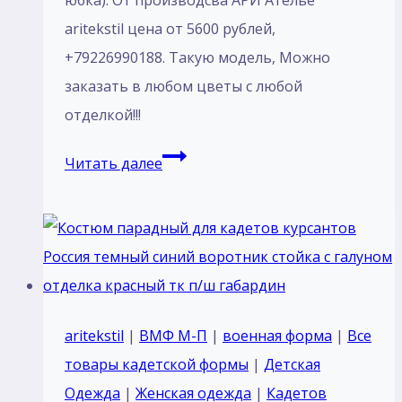
юбка). От производсва АРИ Ателье
aritekstil цена от 5600 рублей,
+79226990188. Такую модель, Mожно
заказать в любом цветы с любой
отделкой!!!
Пошив
Читать далее
Костюм
парадный
для
кадетов
курсантов
Черный
aritekstil
|
ВМФ М-П
|
военная форма
|
Все
воротник
товары кадетской формы
|
Детская
стойка
Одежда
|
Женская одежда
|
Кадетов