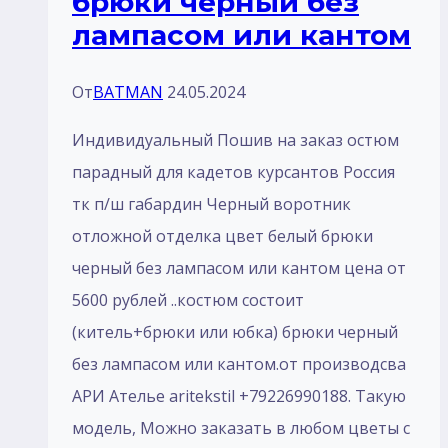
брюки черный без
лaмпасом или кантом
От
BATMAN
24.05.2024
Индивидуальный Пошив на заказ остюм
парадный для кадетов курсантов Россия
тк п/ш габардин Черный воротник
отложной отделка цвет белый брюки
черный без лaмпасом или кантом цена от
5600 рублей ..костюм состоит
(китель+брюки или юбка) брюки черный
без лaмпасом или кантом.от производсва
АРИ Ателье aritekstil +79226990188. Такую
модель, Mожно заказать в любом цветы с