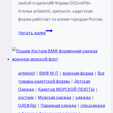
любой отделкой!!! Фирма ООО«АРИ»
Ателье aritekstil, spetsvoin, кадетская-
форма работает со всеми городам России..
Костюм
Читать далее
парадный
для
кадетов
курсантов
Россия
aritekstil
|
ВМФ М-П
|
военная форма
|
Все
тк
товары кадетской формы
|
Детская
п/
Одежда
|
Кадетов МОРСКОЙ ПЕХОТЫ
|
ш
костюм
|
Мужская одежда
|
одежда
|
габардин
ОДЕЖДЫ
|
Парадная одежда
|
спецодежда
Черный