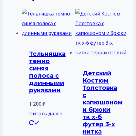
Тельняшка
темно
синяя
Детский
полоса с
Костюм
длинными
Толстовка
рукавами
с
капюшоном
1 200
₽
и брюки
Читать далее
тк х-б
футер 3-х
нитка