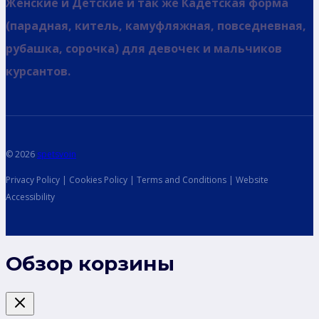
Женские и Детские и так же Кадетская форма
(парадная, китель, камуфляжная, повседневная,
рубашка, сорочка) для девочек и мальчиков
курсантов.
© 2026
spetsvoin
Privacy Policy | Cookies Policy | Terms and Conditions | Website
Accessibility
Обзор корзины