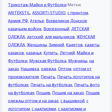
Трикотаж-Майки и Футболки
Метки:
ARITEKSTIL
,
ASSORTI-STUDIO
,
c принтом
,
Армия_РФ
,
Ателье
,
Всевеликое Донское
казачьем войске
,
Всесезонный
,
ДЕТСКАЯ
ОДЕЖДА
,
детский
,
для мальчиков
,
ЖЕНСКАЯ
ОДЕЖДА
,
Женщины
,
Зимний
,
Кадетов
,
кадеты
,
казаков
,
казачья
,
Купить
,
Летний
,
Майки и
Футболки
,
Мужская Футболка
,
Мужчины
,
на
заказ
,
Нашивка
,
одежда
,
Оптом
,
оптом от
производителя
,
Печать
,
Печать логотипов на
футболках
,
Печать на футболках
,
Печать фото
на футболках
,
Пошив
,
Пошив на заказ
,
Пошив
одежды оптом и на заказ
,
с вышивкой
,
с
логотипом
,
с надписями
,
с надписями и