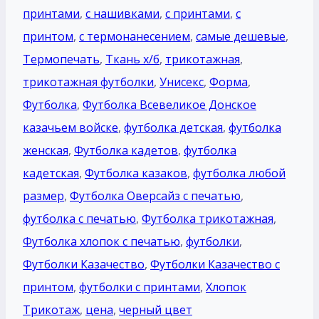
принтами
,
с нашивками
,
с принтами
,
с
принтом
,
с термонанесением
,
самые дешевые
,
Термопечать
,
Ткань х/б
,
трикотажная
,
трикотажная футболки
,
Унисекс
,
Форма
,
Футболка
,
Футболка Всевеликое Донское
казачьем войске
,
футболка детская
,
футболка
женская
,
Футболка кадетов
,
футболка
кадетская
,
Футболка казаков
,
футболка любой
размер
,
Футболка Оверсайз с печатью
,
футболка с печатью
,
Футболка трикотажная
,
Футболка хлопок с печатью
,
футболки
,
Футболки Казачество
,
Футболки Казачество c
принтом
,
футболки с принтами
,
Хлопок
Трикотаж
,
цена
,
черный цвет