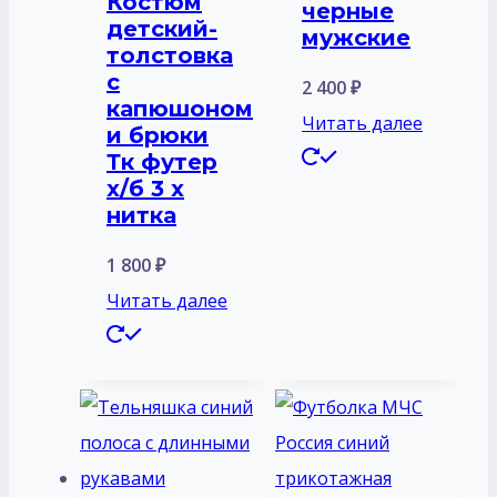
Костюм
черные
детский-
мужские
толстовка
с
2 400
₽
капюшоном
Читать далее
и брюки
Тк футер
х/б 3 х
нитка
1 800
₽
Читать далее