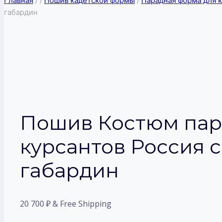
Главная
/
/
Пошив кадетской формы
/
Парадная форма для 
габардин
Пошив Костюм пар
курсантов Россия с
габардин
20 700
₽
& Free Shipping