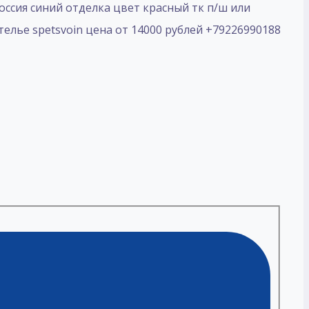
ссия синий отделка цвет красный тк п/ш или
елье spetsvoin цена от 14000 рублей +79226990188