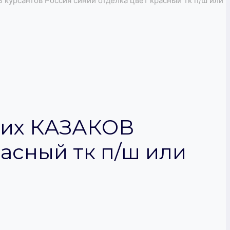
курсантов Россия синий отделка цвет красный тк п/ш или
ких КАЗАКОВ
расный тк п/ш или