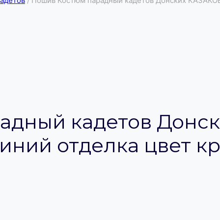
кадетов
/
Пошив Костюм парадный кадетов Донских КАЗАКОВ 
адный кадетов Донс
иний отделка цвет к