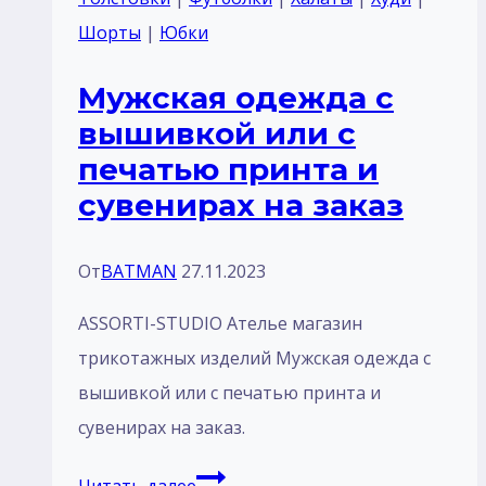
отделка
Шорты
|
Юбки
красный
Мужская одежда с
тк
вышивкой или с
п/
печатью принта и
ш
сувенирах на заказ
габардин
От
BATMAN
27.11.2023
ASSORTI-STUDIO Ателье магазин
трикотажных изделий Мужская одежда с
вышивкой или с печатью принта и
сувенирах на заказ.
Мужская
Читать далее