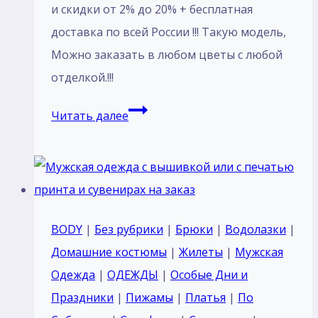
и скидки от 2% до 20% + бесплатная
доставка по всей России !!! Такую модель,
Mожно заказать в любом цветы с любой
отделкой.!!!
Брюки
Читать далее
Кадетские
парадные
Морская
волна
с
BODY
|
Без рубрики
|
Брюки
|
Водолазки
|
красным
Домашние костюмы
|
Жилеты
|
Мужская
кантом
Одежда
|
ОДЕЖДЫ
|
Особые Дни и
тк
Праздники
|
Пижамы
|
Платья
|
По
п/