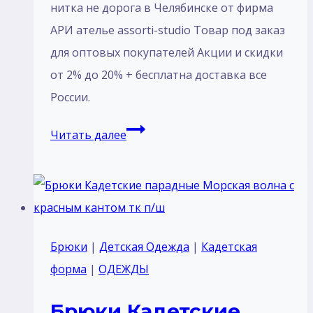
нитка не дорога в Челябинске от фирма
АРИ ателье assorti-studio Товар под заказ
для оптовых покупателей Акции и скидки
от 2% до 20% + бесплатна доставка все
России.
Жилет
Читать далее
женский
худи
черная
с
капюшоном
Брюки
|
Детская Одежда
|
Кадетская
футер
форма
|
ОДЕЖДЫ
тк
Брюки Кадетские
х/