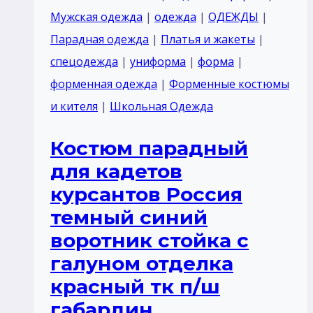
Черный
Мужская одежда
|
одежда
|
ОДЕЖДЫ
|
воротник
Парадная одежда
|
Платья и жакеты
|
отложной
спецодежда
|
униформа
|
форма
|
отделка
форменная одежда
|
Форменные костюмы
цвет
и кителя
|
Школьная Одежда
белый
Костюм парадный
брюки
для кадетов
черный
курсантов Россия
без
темный синий
лaмпасом
или
воротник стойка с
кантом
галуном отделка
красный тк п/ш
габардин