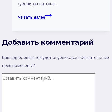
сувенирах на заказ.
Мужская
Читать далее
одежда
с
вышивкой
Добавить комментарий
или
с
Ваш адрес email не будет опубликован.
Обязательные
печатью
поля помечены
*
принта
и
сувенирах
на
заказ