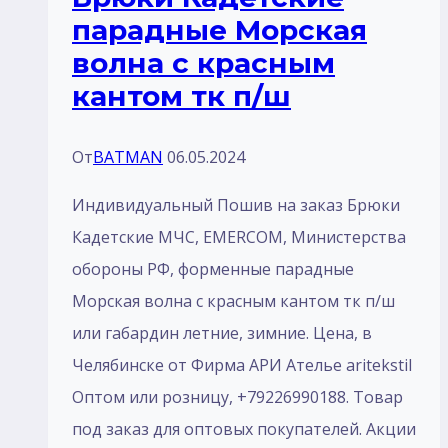
парадные Морская
б
волна с красным
3-
кантом тк п/ш
х
нитка
От
BATMAN
06.05.2024
Индивидуальный Пошив на заказ Брюки
Кадетские МЧС, EMERCOM, Министерства
обороны РФ, форменные парадные
Морская волна с красным кантом тк п/ш
или габардин летние, зимние. Цена, в
Челябинске от Фирма АРИ Ателье aritekstil
Оптом или розницу, +79226990188. Товар
под заказ для оптовых покупателей. Акции