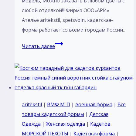
модель, Mожно заказать в любом цветы с
любой отделкой!!! Фирма ООО«АРИ»
Ателье aritekstil, spetsvoin, кадетская-
форма работает со всеми городам России..
Костюм
Читать далее
парадный
для
кадетов
курсантов
Россия
тк
aritekstil
|
ВМФ М-П
|
военная форма
|
Все
п/
товары кадетской формы
|
Детская
ш
Одежда
|
Женская одежда
|
Кадетов
габардин
МОРСКОЙ ПЕХОТЫ
|
Кадетская форма
|