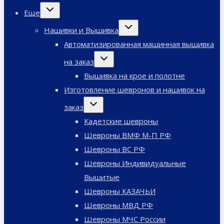
Переключить
Еще
дочернее
меню
Переключить
Нашивки и Вышивка
дочернее
меню
Автоматизированная машинная вышивка
Переключить
на заказ
дочернее
меню
Вышивка на крое и полотне
Изготовление шевронов и нашивок на
Переключить
заказ
дочернее
меню
Кадетские шевроны
Шевроны ВМФ М-П РФ
Шевроны ВС РФ
Шевроны Индивидуальные
Вышитые
Шевроны КАЗАЧЬИ
Шевроны МВД РФ
Шевроны МЧС России