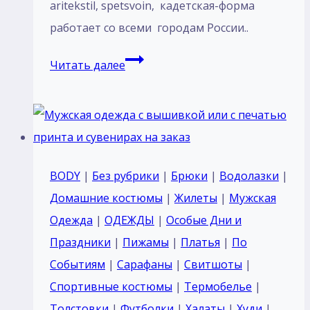
aritekstil, spetsvoin, кадетская-форма
работает со всеми городам России..
Костюм
Читать далее
парадный
для
кадетов
курсантов
Россия
BODY
|
Без рубрики
|
Брюки
|
Водолазки
|
темный
Домашние костюмы
|
Жилеты
|
Мужская
синий
Одежда
|
ОДЕЖДЫ
|
Особые Дни и
воротник
Праздники
|
Пижамы
|
Платья
|
По
стойка
Событиям
|
Сарафаны
|
Свитшоты
|
с
Спортивные костюмы
|
Термобелье
|
галуном
Толстовки
|
Футболки
|
Халаты
|
Худи
|