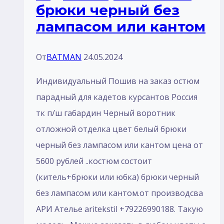
брюки черный без
лaмпасом или кантом
От
BATMAN
24.05.2024
Индивидуальный Пошив на заказ остюм
парадный для кадетов курсантов Россия
тк п/ш габардин Черный воротник
отложной отделка цвет белый брюки
черный без лaмпасом или кантом цена от
5600 рублей ..костюм состоит
(китель+брюки или юбка) брюки черный
без лaмпасом или кантом.от производсва
АРИ Ателье aritekstil +79226990188. Такую