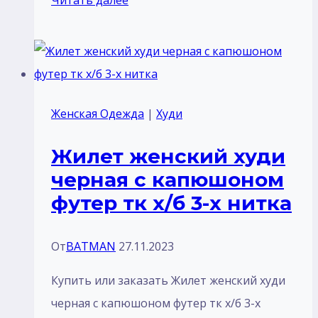
одежда
с
вышивкой
или
с
Женская Одежда
|
Худи
печатью
Жилет женский худи
принта
черная с капюшоном
и
футер тк х/б 3-х нитка
сувенирах
на
заказ
От
BATMAN
27.11.2023
Купить или заказать Жилет женский худи
черная с капюшоном футер тк х/б 3-х