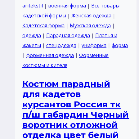
aritekstil
|
военная форма
|
Все товары
кадетской формы
|
Женская одежда
|
Кадетская форма
|
Мужская одежда
|
одежда
|
Парадная одежда
|
Платья и
жакеты
|
спецодежда
|
униформа
|
форма
|
форменная одежда
|
Форменные
костюмы и кителя
Костюм парадный
для кадетов
курсантов Россия тк
п/ш габардин Черный
воротник отложной
отделка цвет белый