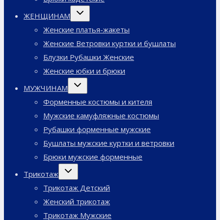
Переключить
ЖЕНЩИНАМ
дочернее
меню
Женские платья-жакеты
Женские Ветровки куртки и бушлаты
Блузки Рубашки Женские
Женские юбки и брюки
Переключить
МУЖЧИНАМ
дочернее
меню
Форменные костюмы и кителя
Мужские камуфляжные костюмы
Рубашки форменные мужские
Бушлаты мужские куртки и ветровки
Брюки мужские форменные
Переключить
Трикотаж
дочернее
меню
Трикотаж Детский
Женский трикотаж
Трикотаж Мужские