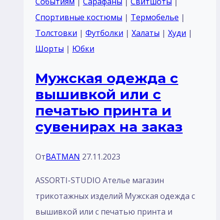
Событиям
|
Сарафаны
|
Свитшоты
|
ш
Спортивные костюмы
|
Термобелье
|
Толстовки
|
Футболки
|
Халаты
|
Худи
|
Шорты
|
Юбки
Мужская одежда с
вышивкой или с
печатью принта и
сувенирах на заказ
От
BATMAN
27.11.2023
ASSORTI-STUDIO Ателье магазин
трикотажных изделий Мужская одежда с
вышивкой или с печатью принта и