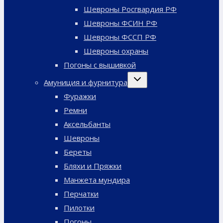
Шевроны Росгвардия РФ
Шевроны ФСИН РФ
Шевроны ФССП РФ
Шевроны охраны
Погоны с вышивкой
Переключить
Амуниция и фурнитура
дочернее
меню
Фуражки
Ремни
Аксельбанты
Шевроны
Береты
Бляхи и Пряжки
Манжета мундира
Перчатки
Пилотки
Погоны