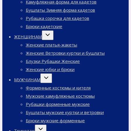
Камуфляжная форма для кадетов
Бушлаты Зимняя форма кадетов
Рубашка сорочка для кадетов
Брюки кадетские
Переключить
ЖЕНЩИНАМ
дочернее
меню
Женские платья-жакеты
Женские Ветровки куртки и бушлаты
Блузки Рубашки Женские
Женские юбки и брюки
Переключить
МУЖЧИНАМ
дочернее
меню
Форменные костюмы и кителя
Мужские камуфляжные костюмы
Рубашки форменные мужские
Бушлаты мужские куртки и ветровки
Брюки мужские форменные
Переключить
Трикотаж