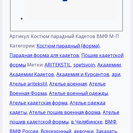
Артикул:
Костюм парадный Кадетов ВМФ М-П
Категории:
Костюм парадный (форма)
,
Парадная форма для кадетов
,
Пошив кадетской
формы
Метки:
ARITEKSTIL
,
spetsvoin
,
Академии
,
Академии Кадетов
,
Академия и Курсантов
,
ари
,
Ателье aritekstil
,
Ателье военная
,
Ателье
Военная Форма
,
Ателье военный одежды
,
Ателье кадетская форма
,
Ателье одежда
кадеты
,
Ателье пошив военная форма
,
Ателье
пошив кадетской формы
,
в Челябинске
,
ВМФ
,
ВМФ России
,
Всесезонный
,
девочки
,
Заказать
,