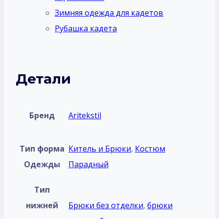
Зимняя одежда для кадетов
Рубашка кадета
Детали
Бренд
Aritekstil
Тип форма
Китель и Брюки
,
Костюм
Одежды
Парадный
Тип
нижней
Брюки без отделки
,
брюки