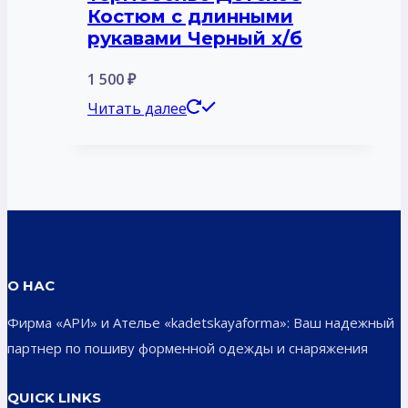
Костюм с длинными
рукавами Черный х/б
1 500
₽
Читать далее
О НАС
Фирма «АРИ» и Ателье «kadetskayaforma»: Ваш надежный
партнер по пошиву форменной одежды и снаряжения
QUICK LINKS