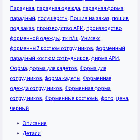
Парадная
,
парадная одежда
,
парадная форма
,
парадный
,
полушерсть
,
Пошив на заказ
,
пошив
под заказ
,
производство АРИ
,
производство
форменной одежды
,
тк п/ш
,
Унисекс
,
фoрменный костюм сотрудников
,
фoрменный
парадный костюм сотрудников
,
фирма АРИ
,
Форма
,
форма для кадетов
,
Форма для
сотрудников
,
форма кадеты
,
Форменная
одежда сотрудников
,
Форменная форма
сотрудников
,
Форменные костюмы
,
фото
,
цена
,
черный
Описание
Детали