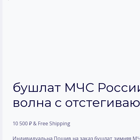
бушлат МЧС Росси
волна с отстегива
10 500
₽
& Free Shipping
Индивидуальна Пошив на заказ бушлат зимняя МЧС