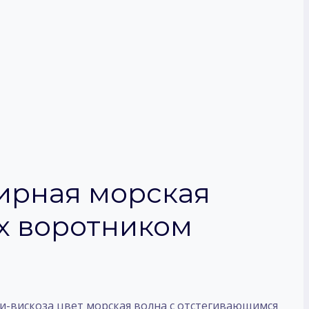
ирная морская
х воротником
и-вискоза цвет морская волна с отстегивающимся