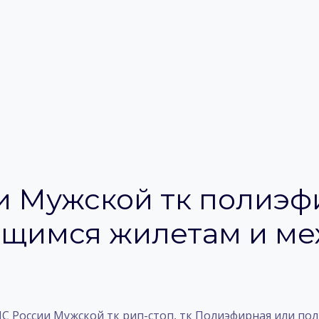
и Мужской тк полиэф
ющимся жилетам и ме
 России Мужской тк рип-стоп, тк Полиэфирная или пол