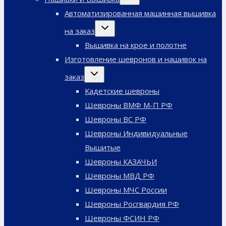
дочернее
меню
Автоматизированная машинная вышивка
Переключить
на заказ
дочернее
меню
Вышивка на крое и полотне
Изготовление шевронов и нашивок на
Переключить
заказ
дочернее
меню
Кадетские шевроны
Шевроны ВМФ М-П РФ
Шевроны ВС РФ
Шевроны Индивидуальные
Вышитые
Шевроны КАЗАЧЬИ
Шевроны МВД РФ
Шевроны МЧС России
Шевроны Росгвардия РФ
Шевроны ФСИН РФ