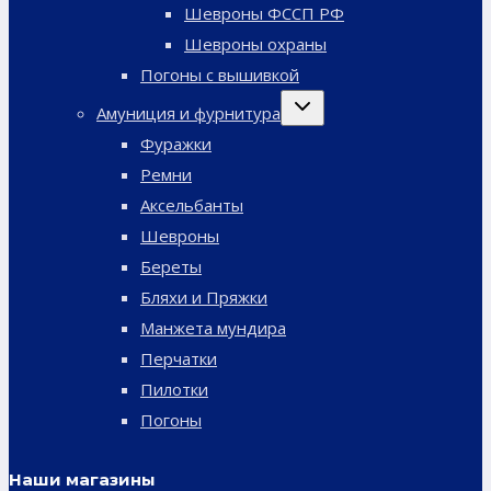
Шевроны ФССП РФ
Шевроны охраны
Погоны с вышивкой
Переключить
Амуниция и фурнитура
дочернее
меню
Фуражки
Ремни
Аксельбанты
Шевроны
Береты
Бляхи и Пряжки
Манжета мундира
Перчатки
Пилотки
Погоны
Наши магазины