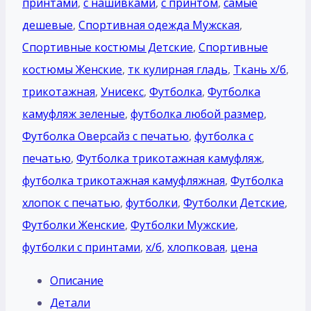
принтами
,
с нашивками
,
с принтом
,
самые
дешевые
,
Спортивная одежда Мужская
,
Спортивные костюмы Детские
,
Спортивные
костюмы Женские
,
тк кулирная гладь
,
Ткань х/б
,
трикотажная
,
Унисекс
,
Футболка
,
Футболка
камуфляж зеленые
,
футболка любой размер
,
Футболка Оверсайз с печатью
,
футболка с
печатью
,
Футболка трикотажная камуфляж
,
футболка трикотажная камуфляжная
,
Футболка
хлопок с печатью
,
футболки
,
Футболки Детские
,
Футболки Женские
,
Футболки Мужские
,
футболки с принтами
,
х/б
,
хлопковая
,
цена
Описание
Детали