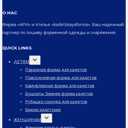
О НАС
Фирма «АРИ» и Ателье «kadetskayaforma»: Ваш надежный
партнер по пошиву форменной одежды и снаряжения
QUICK LINKS
Переключить
ДЕТЯМ
дочернее
меню
Парадная форма для кадетов
Повседневная форма для кадетов
Камуфляжная форма для кадетов
Бушлаты Зимняя форма кадетов
Рубашка сорочка для кадетов
Брюки кадетские
Переключить
ЖЕНЩИНАМ
дочернее
меню
Женские платья-жакеты