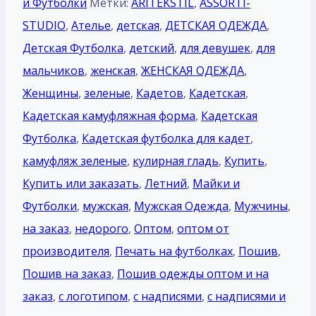
и Футболки
Метки:
ARITEKSTIL
,
ASSORTI-
STUDIO
,
Ателье
,
детская
,
ДЕТСКАЯ ОДЕЖДА
,
Детская Футболка
,
детский
,
для девушек
,
для
мальчиков
,
женская
,
ЖЕНСКАЯ ОДЕЖДА
,
Женщины
,
зеленые
,
Кадетов
,
Кадетская
,
Кадетская камуфляжная форма
,
Кадетская
Футболка
,
Кадетская футболка для кадет
,
камуфляж зеленые
,
кулирная гладь
,
Купить
,
Купить или заказать
,
Летний
,
Майки и
Футболки
,
мужская
,
Мужская Одежда
,
Мужчины
,
на заказ
,
недорого
,
Оптом
,
оптом от
производителя
,
Печать на футболках
,
Пошив
,
Пошив на заказ
,
Пошив одежды оптом и на
заказ
,
с логотипом
,
с надписями
,
с надписями и