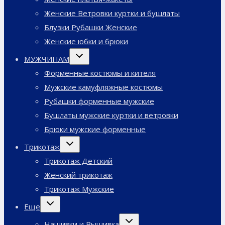
Женские Ветровки куртки и бушлаты
Блузки Рубашки Женские
Женские юбки и брюки
Переключить
МУЖЧИНАМ
дочернее
меню
Форменные костюмы и кителя
Мужские камуфляжные костюмы
Рубашки форменные мужские
Бушлаты мужские куртки и ветровки
Брюки мужские форменные
Переключить
Трикотаж
дочернее
меню
Трикотаж Детский
Женский трикотаж
Трикотаж Мужские
Переключить
Еще
дочернее
меню
Переключить
Нашивки и Вышивка