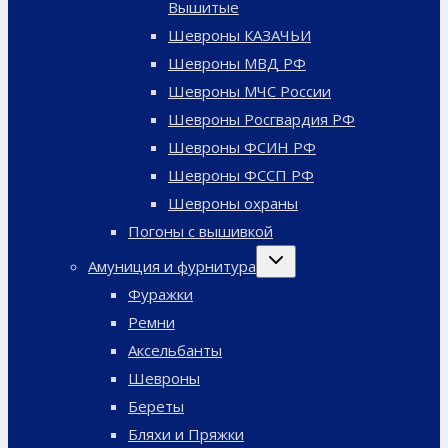
Вышитые
Шевроны КАЗАЧЬИ
Шевроны МВД РФ
Шевроны МЧС России
Шевроны Росгвардия РФ
Шевроны ФСИН РФ
Шевроны ФССП РФ
Шевроны охраны
Погоны с вышивкой
Переключить
Амуниция и фурнитура
дочернее
меню
Фуражки
Ремни
Аксельбанты
Шевроны
Береты
Бляхи и Пряжки