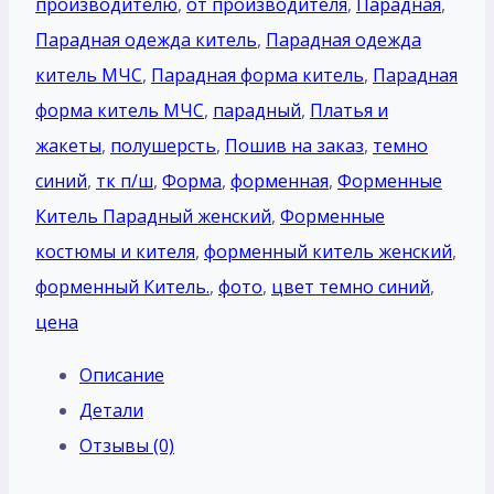
производителю
,
от производителя
,
Парадная
,
Парадная одежда китель
,
Парадная одежда
китель МЧС
,
Парадная форма китель
,
Парадная
форма китель МЧС
,
парадный
,
Платья и
жакеты
,
полушерсть
,
Пошив на заказ
,
темно
синий
,
тк п/ш
,
Форма
,
форменная
,
Форменные
Китель Парадный женский
,
Форменные
костюмы и кителя
,
форменный китель женский
,
форменный Китель.
,
фото
,
цвет темно синий
,
цена
Описание
Детали
Отзывы (0)