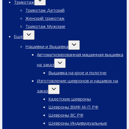
Трикотаж
дочернее
меню
Трикотаж Детский
Женский трикотаж
Трикотаж Мужские
Переключить
Еще
дочернее
меню
Переключить
Нашивки и Вышивка
дочернее
меню
Автоматизированная машинная вышивка
Переключить
на заказ
дочернее
меню
Вышивка на крое и полотне
Изготовление шевронов и нашивок на
Переключить
заказ
дочернее
меню
Кадетские шевроны
Шевроны ВМФ М-П РФ
Шевроны ВС РФ
Шевроны Индивидуальные