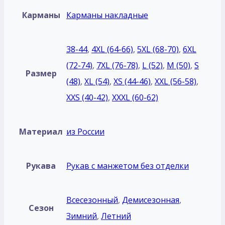
Карманы
Карманы накладные
38-44
,
4XL (64-66)
,
5XL (68-70)
,
6XL
(72-74)
,
7XL (76-78)
,
L (52)
,
M (50)
,
S
Размер
(48)
,
XL (54)
,
XS (44-46)
,
XXL (56-58)
,
XXS (40-42)
,
XXXL (60-62)
Материал
из России
Рукава
Рукав с манжетом без отделки
Всесезонный
,
Демисезонная
,
Сезон
Зимний
,
Летний