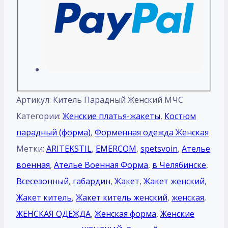
Артикул:
Китель Парадный Женский МЧС
Категории:
Женские платья-жакеты
,
Костюм
парадный (форма)
,
Форменная одежда Женская
Метки:
ARITEKSTIL
,
EMERCOM
,
spetsvoin
,
Ателье
военная
,
Ателье Военная Форма
,
в Челябинске
,
Всесезонный
,
габардин
,
Жакет
,
Жакет женский
,
Жакет китель
,
Жакет китель женский
,
женская
,
ЖЕНСКАЯ ОДЕЖДА
,
Женская форма
,
Женские