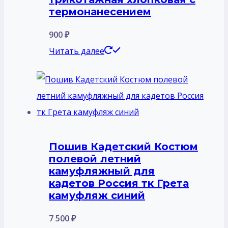
на
термонанесением
странице
900
₽
товара.
Читать далее
Пошив Кадетский Костюм
полевой летний
камуфляжный для
кадетов Россия тк Грета
камуфляж синий
7 500
₽