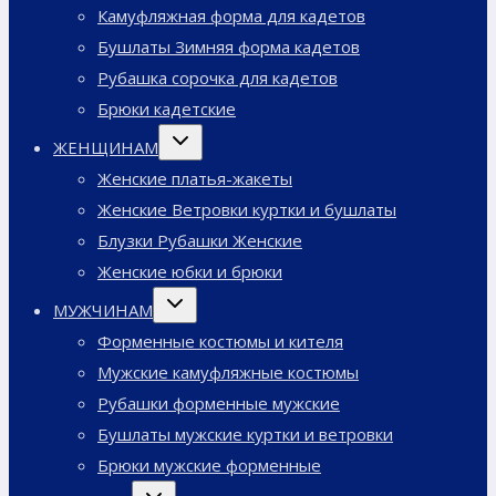
Камуфляжная форма для кадетов
Бушлаты Зимняя форма кадетов
Рубашка сорочка для кадетов
Брюки кадетские
Переключить
ЖЕНЩИНАМ
дочернее
меню
Женские платья-жакеты
Женские Ветровки куртки и бушлаты
Блузки Рубашки Женские
Женские юбки и брюки
Переключить
МУЖЧИНАМ
дочернее
меню
Форменные костюмы и кителя
Мужские камуфляжные костюмы
Рубашки форменные мужские
Бушлаты мужские куртки и ветровки
Брюки мужские форменные
Переключить