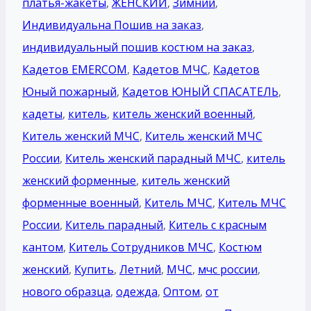
платья-жакеты
,
ЖЕНСКИЙ
,
Зимний
,
Индивидуальна Пошив на заказ
,
индивидуальный пошив костюм на заказ
,
Кадетов EMERCOM
,
Кадетов МЧС
,
Кадетов
Юный пожарный
,
Кадетов ЮНЫЙ СПАСАТЕЛЬ
,
кадеты
,
китель
,
китель женский военный
,
Китель женский МЧС
,
Китель женский МЧС
России
,
Китель женский парадный МЧС
,
китель
женский форменные
,
китель женский
форменные военный
,
Китель МЧС
,
Китель МЧС
России
,
Китель парадный
,
Китель с красным
кантом
,
Китель Сотрудников МЧС
,
Костюм
женский
,
Купить
,
Летний
,
МЧС
,
мчс россии
,
нового образца
,
одежда
,
Оптом
,
от