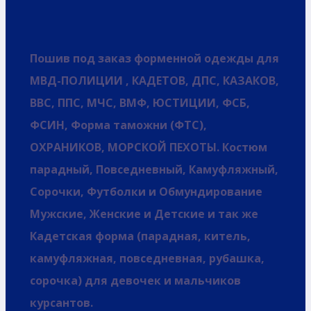
Пошив под заказ форменной одежды для
МВД-ПОЛИЦИИ , КАДЕТОВ, ДПС, КАЗАКОВ,
ВВС, ППС, МЧС, ВМФ, ЮСТИЦИИ, ФСБ,
ФСИН, Форма таможни (ФТС),
ОХРАНИКОВ, МОРСКОЙ ПЕХОТЫ. Костюм
парадный, Повседневный, Камуфляжный,
Сорочки, Футболки и Обмундирование
Мужские, Женские и Детские и так же
Кадетская форма (парадная, китель,
камуфляжная, повседневная, рубашка,
сорочка) для девочек и мальчиков
курсантов.