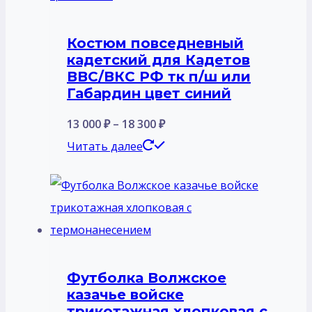
Костюм повседневный
кадетский для Кадетов
ВВС/ВКС РФ тк п/ш или
Габардин цвет синий
Диапазон
13 000
₽
–
18 300
₽
цен:
Этот
Читать далее
13
товар
000 ₽
имеет
–
несколько
18
вариаций.
300 ₽
Опции
Футболка Волжское
можно
казачье войске
выбрать
трикотажная хлопковая с