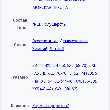
МОРСКАЯ ПЕХОТА
Состав
п/ш
,
Полушерсть
Ткань
Всесезонный
,
Демисезонная
,
Сезон
Зимний
,
Летний
38-44
,
4XL (64-66)
,
5XL (68-70)
,
6XL
(72-74)
,
7XL (76-78)
,
L (52)
,
M (50)
,
S
Размер
(48)
,
XL (54)
,
XS (44-46)
,
XXL (56-58)
,
XXS (40-42)
,
XXXL (60-62)
Карманы
Карман прорезной