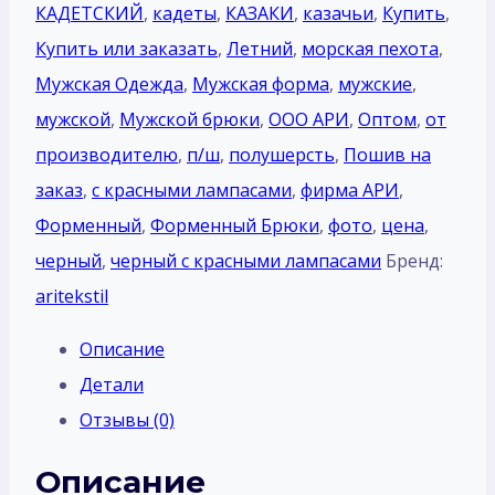
КАДЕТСКИЙ
,
кадеты
,
КАЗАКИ
,
казачьи
,
Купить
,
Купить или заказать
,
Летний
,
морская пехота
,
Мужская Одежда
,
Мужская форма
,
мужские
,
мужской
,
Мужской брюки
,
ООО АРИ
,
Оптом
,
от
производителю
,
п/ш
,
полушерсть
,
Пошив на
заказ
,
с красными лампасами
,
фирма АРИ
,
Форменный
,
Форменный Брюки
,
фото
,
цена
,
черный
,
черный с красными лампасами
Бренд:
aritekstil
Описание
Детали
Отзывы (0)
Описание