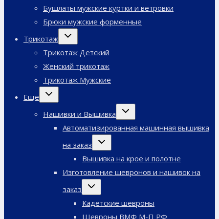
Бушлаты мужские куртки и ветровки
Брюки мужские форменные
Переключить
Трикотаж
дочернее
меню
Трикотаж Детский
Женский трикотаж
Трикотаж Мужские
Переключить
Еще
дочернее
меню
Переключить
Нашивки и Вышивка
дочернее
меню
Автоматизированная машинная вышивка
Переключить
на заказ
дочернее
меню
Вышивка на крое и полотне
Изготовление шевронов и нашивок на
Переключить
заказ
дочернее
меню
Кадетские шевроны
Шевроны ВМФ М-П РФ