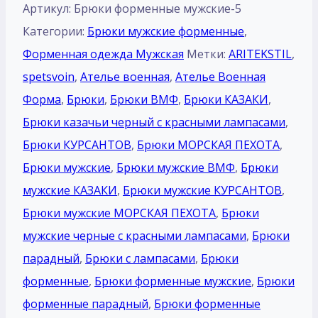
Артикул:
Брюки форменные мужские-5
Категории:
Брюки мужские форменные
,
Форменная одежда Мужская
Метки:
ARITEKSTIL
,
spetsvoin
,
Ателье военная
,
Ателье Военная
Форма
,
Брюки
,
Брюки ВМФ
,
Брюки КАЗАКИ
,
Брюки казачьи черный с красными лампасами
,
Брюки КУРСАНТОВ
,
Брюки МОРСКАЯ ПЕХОТА
,
Брюки мужские
,
Брюки мужские ВМФ
,
Брюки
мужские КАЗАКИ
,
Брюки мужские КУРСАНТОВ
,
Брюки мужские МОРСКАЯ ПЕХОТА
,
Брюки
мужские черные с красными лампасами
,
Брюки
парадный
,
Брюки с лампасами
,
Брюки
форменные
,
Брюки форменные мужские
,
Брюки
форменные парадный
,
Брюки форменные