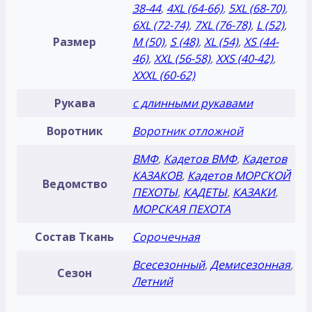
38-44
,
4XL (64-66)
,
5XL (68-70)
,
6XL (72-74)
,
7XL (76-78)
,
L (52)
,
Размер
M (50)
,
S (48)
,
XL (54)
,
XS (44-
46)
,
XXL (56-58)
,
XXS (40-42)
,
XXXL (60-62)
Рукава
с длинными рукавами
Воротник
Воротник отложной
ВМФ
,
Кадетов ВМФ
,
Кадетов
КАЗАКОВ
,
Кадетов МОРСКОЙ
Ведомство
ПЕХОТЫ
,
КАДЕТЫ
,
КАЗАКИ
,
МОРСКАЯ ПЕХОТА
Состав Ткань
Сорочечная
Всесезонный
,
Демисезонная
,
Сезон
Летний