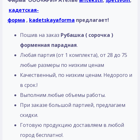
Фирма ООО«АРИ» Ателье
aritekstil
,
spetsvoin
,
кадетская-
форма
,
kadetskayaforma
предлагает!
Пошив на заказ
Рубашка ( сорочка )
форменная парадная
.
Любая партия (от 1 комплекта), от 28 до 75
любые размеры по низким ценам
Качественный, по низким ценам. Недорого и
в срок.!
Выполним любые объемы работы.
При заказе большой партией, предлагаем
скидки.
Готовую продукцию доставляем в любой
город бесплатно!.