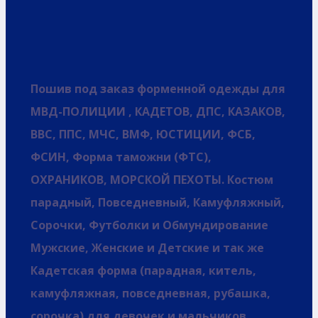
Пошив под заказ форменной одежды для
МВД-ПОЛИЦИИ , КАДЕТОВ, ДПС, КАЗАКОВ,
ВВС, ППС, МЧС, ВМФ, ЮСТИЦИИ, ФСБ,
ФСИН, Форма таможни (ФТС),
ОХРАНИКОВ, МОРСКОЙ ПЕХОТЫ. Костюм
парадный, Повседневный, Камуфляжный,
Сорочки, Футболки и Обмундирование
Мужские, Женские и Детские и так же
Кадетская форма (парадная, китель,
камуфляжная, повседневная, рубашка,
сорочка) для девочек и мальчиков