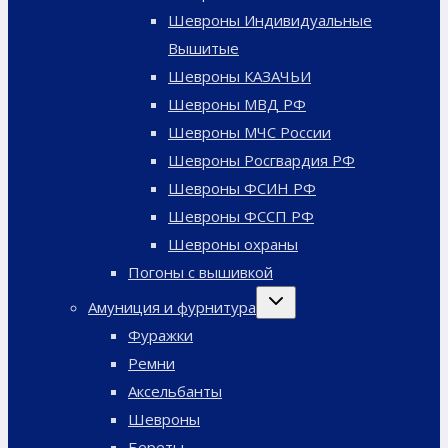
Шевроны Индивидуальные
Вышитые
Шевроны КАЗАЧЬИ
Шевроны МВД РФ
Шевроны МЧС России
Шевроны Росгвардия РФ
Шевроны ФСИН РФ
Шевроны ФССП РФ
Шевроны охраны
Погоны с вышивкой
Переключить
Амуниция и фурнитура
дочернее
меню
Фуражки
Ремни
Аксельбанты
Шевроны
Береты