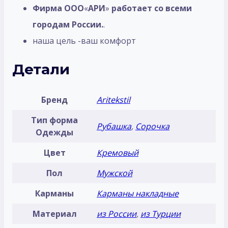
Фирма ООО
«
АРИ
»
работает со всеми
городам России.
.
наша цель -ваш комфорт
Детали
Бренд
Aritekstil
Тип форма
Рубашка
,
Сорочка
Одежды
Цвет
Кремовый
Пол
Мужской
Карманы
Карманы накладные
Материал
из России
,
из Турции