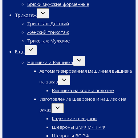
Брюки мужские форменные
Переключить
Трикотаж
дочернее
меню
Трикотаж Детский
Женский трикотаж
Трикотаж Мужские
Переключить
Еще
дочернее
меню
Переключить
Нашивки и Вышивка
дочернее
меню
Автоматизированная машинная вышивка
Переключить
на заказ
дочернее
меню
Вышивка на крое и полотне
Изготовление шевронов и нашивок на
Переключить
заказ
дочернее
меню
Кадетские шевроны
Шевроны ВМФ М-П РФ
Шевроны ВС РФ