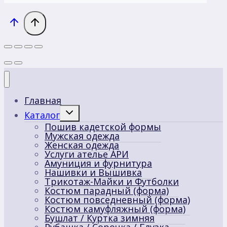
Главная
Переключить
Каталог
дочернее
Пошив кадетской формы
меню
Мужская одежда
Женская одежда
Услуги ателье АРИ
Амуниция и фурнитура
Нашивки и Вышивка
Трикотаж-Майки и Футболки
Костюм парадный (форма)
Костюм повседневный (форма)
Костюм камуфляжный (форма)
Бушлат / Куртка зимняя
Рубашка / Сорочка / Блузка