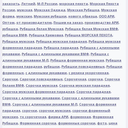
заказать
,
Летний
,
М-П России
,
морская пехота
,
Морская Пехота
России
,
мужская
,
Мужская Одежда
,
Мужская Рубашка
,
Мужская
форма
,
мужские
,
Мужские рубашки
,
нового образца
,
ООО АРИ
,
Оптом
,
от производителю
,
Пошив на заказ
,
производство АРИ
,
рубашка
,
Рубашка белая Мужская
,
Рубашка белая Мужская ВМФ
,
рубашка ВМФ
,
Рубашка Кремовая
,
Рубашка МОРСКАЯ ПЕХОТА
,
Рубашка мужская
,
Рубашка мужская парадная
,
Рубашка мужская
форменная парадная
,
Рубашка парадная
,
Рубашка с длинными
рукавами
,
Рубашка с длинными рукавами ВМФ
,
Рубашка с
длинными рукавами М-П
,
Рубашка форменная мужская
,
Рубашка
форменная парадная
,
рубашки
,
Рубашки повседневные
,
Рубашки
форменные
,
с длинными рукавами
,
с резина укороченная
,
Сарочки
,
Сарочки повседневные
,
Сорочечная
,
сорочка
,
Сорочка
белаяя ВМФ
,
Сорочка мужская
,
Сорочка мужская парадная
,
Сорочка мужская форменная парадная
,
Сорочка парадная
,
Сорочка с длинными рукавами
,
Сорочка с длинными рукавами
ВМФ
,
Сорочка с длинными рукавами М-П
,
Сорочка форменная
парадная
,
сорочки
,
сорочки мужские
,
сорочки форменный
мужские
,
тк сорочечная
,
фирма АРИ
,
форменная
,
Форменная
Рубашка
,
Форменная сорочка
,
форменные сорочки
,
фото
,
цена