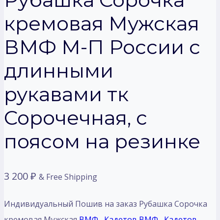
кремовая Мужская
ВМФ М-П России с
длинными
рукавами тк
Сорочечная, с
поясом на резинке
3 200
₽
& Free Shipping
Индивидуальный Пошив на заказ Рубашка Сорочка
кремовая Мужская
ВМФ
,
Кадетов ВМФ
,
Кадетов