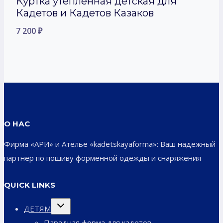
Куртка утепленная детская для
Кадетов и Кадетов Казаков
7 200
₽
О НАС
Фирма «АРИ» и Ателье «kadetskayaforma»: Ваш надежный
партнер по пошиву форменной одежды и снаряжения
QUICK LINKS
Переключить
ДЕТЯМ
дочернее
меню
Парадная форма для кадетов