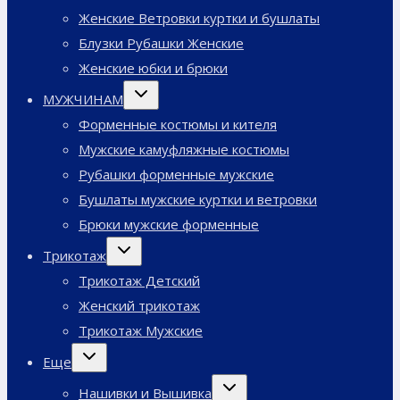
Женские Ветровки куртки и бушлаты
Блузки Рубашки Женские
Женские юбки и брюки
Переключить
МУЖЧИНАМ
дочернее
меню
Форменные костюмы и кителя
Мужские камуфляжные костюмы
Рубашки форменные мужские
Бушлаты мужские куртки и ветровки
Брюки мужские форменные
Переключить
Трикотаж
дочернее
меню
Трикотаж Детский
Женский трикотаж
Трикотаж Мужские
Переключить
Еще
дочернее
меню
Переключить
Нашивки и Вышивка
дочернее