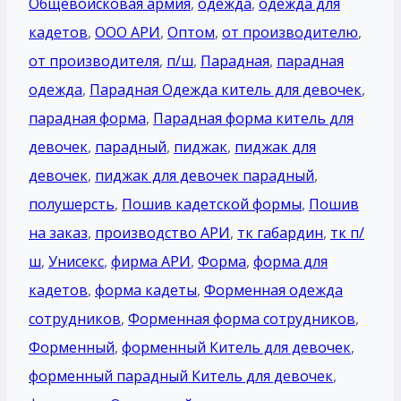
Общевойсковая армия
,
одежда
,
одежда для
кадетов
,
ООО АРИ
,
Оптом
,
от производителю
,
от производителя
,
п/ш
,
Парадная
,
парадная
одежда
,
Парадная Одежда китель для девочек
,
парадная форма
,
Парадная форма китель для
девочек
,
парадный
,
пиджак
,
пиджак для
девочек
,
пиджак для девочек парадный
,
полушерсть
,
Пошив кадетской формы
,
Пошив
на заказ
,
производство АРИ
,
тк габардин
,
тк п/
ш
,
Унисекс
,
фирма АРИ
,
Форма
,
форма для
кадетов
,
форма кадеты
,
Форменная одежда
сотрудников
,
Форменная форма сотрудников
,
Форменный
,
форменный Китель для девочек
,
форменный парадный Китель для девочек
,