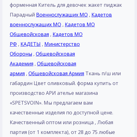
форменная Китель для девочек жакет пиджак
Парадный
Военнослужащих МО
,
Кадетов
военнослужащих МО
,
Кадетов МО
Общевойсковая
,
Кадетов МО
РФ
,
КАДЕТЫ
,
Министерство
Обороны
,
Общевойсковая
Академия
,
Общевойсковая
армия
,
Общевойсковая Армия
Ткань п/ш или
габардин Цвет оливковый. форма купить от
производство АРИ ателье магазина
«SPETSVOIN». Мы предлагаем вам
качественные изделия по доступной цене.
Качественный оптом или розница , Любая
партия (от 1 комплекта), от 28 до 75 любые