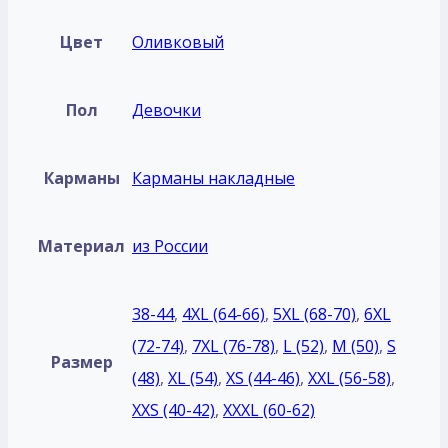
Цвет
Оливковый
Пол
Девочки
Карманы
Карманы накладные
Материал
из России
38-44
,
4XL (64-66)
,
5XL (68-70)
,
6XL
(72-74)
,
7XL (76-78)
,
L (52)
,
M (50)
,
S
Размер
(48)
,
XL (54)
,
XS (44-46)
,
XXL (56-58)
,
XXS (40-42)
,
XXXL (60-62)