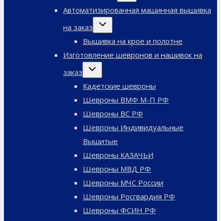
меню
Автоматизированная машинная вышивка
Переключить
на заказ
дочернее
меню
Вышивка на крое и полотне
Изготовление шевронов и нашивок на
Переключить
заказ
дочернее
меню
Кадетские шевроны
Шевроны ВМФ М-П РФ
Шевроны ВС РФ
Шевроны Индивидуальные
Вышитые
Шевроны КАЗАЧЬИ
Шевроны МВД РФ
Шевроны МЧС России
Шевроны Росгвардия РФ
Шевроны ФСИН РФ