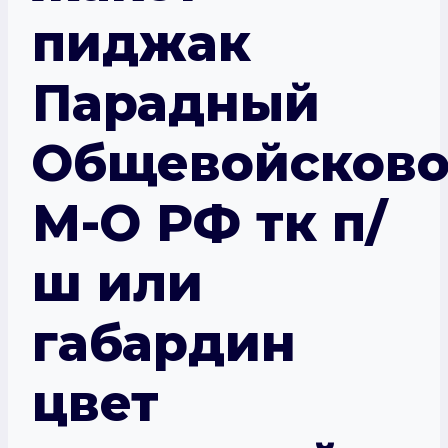
пиджак
Парадный
Общевойсков
М-О РФ тк п/
ш или
габардин
цвет