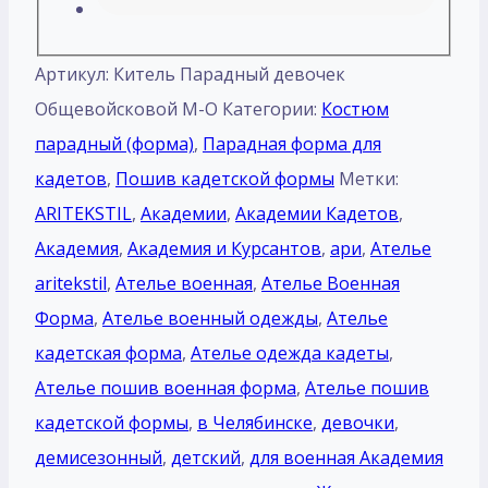
Артикул:
Китель Парадный девочек
Общевойсковой М-О
Категории:
Костюм
парадный (форма)
,
Парадная форма для
кадетов
,
Пошив кадетской формы
Метки:
ARITEKSTIL
,
Академии
,
Академии Кадетов
,
Академия
,
Академия и Курсантов
,
ари
,
Ателье
aritekstil
,
Ателье военная
,
Ателье Военная
Форма
,
Ателье военный одежды
,
Ателье
кадетская форма
,
Ателье одежда кадеты
,
Ателье пошив военная форма
,
Ателье пошив
кадетской формы
,
в Челябинске
,
девочки
,
демисезонный
,
детский
,
для военная Академия