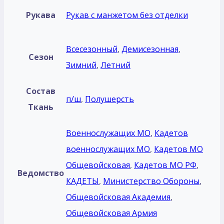
Рукава
Рукав с манжетом без отделки
Всесезонный
,
Демисезонная
,
Сезон
Зимний
,
Летний
Состав
п/ш
,
Полушерсть
Ткань
Военнослужащих МО
,
Кадетов
военнослужащих МО
,
Кадетов МО
Общевойсковая
,
Кадетов МО РФ
,
Ведомство
КАДЕТЫ
,
Министерство Обороны
,
Общевойсковая Академия
,
Общевойсковая Армия