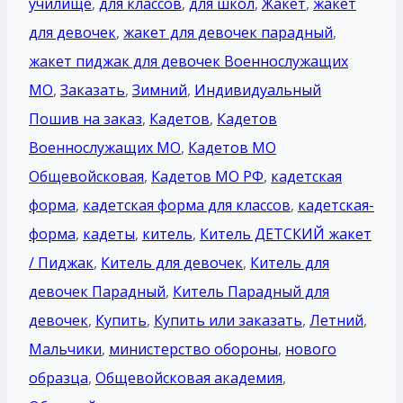
училище
,
для классов
,
для школ
,
Жакет
,
жакет
для девочек
,
жакет для девочек парадный
,
жакет пиджак для девочек Военнослужащих
МО
,
Заказать
,
Зимний
,
Индивидуальный
Пошив на заказ
,
Кадетов
,
Кадетов
Военнослужащих МО
,
Кадетов МО
Общевойсковая
,
Кадетов МО РФ
,
кадетская
форма
,
кадетская форма для классов
,
кадетская-
форма
,
кадеты
,
китель
,
Китель ДЕТСКИЙ жакет
/ Пиджак
,
Китель для девочек
,
Китель для
девочек Парадный
,
Китель Парадный для
девочек
,
Купить
,
Купить или заказать
,
Летний
,
Мальчики
,
министерство обороны
,
нового
образца
,
Общевойсковая академия
,