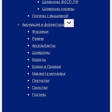
Шевроны ФССП РФ
Шевроны охраны
Погоны с вышивкой
Переключить
Амуниция и фурнитура
дочернее
меню
Фуражки
Ремни
Аксельбанты
Шевроны
Береты
Бляхи и Пряжки
Манжета мундира
Перчатки
Пилотки
Погоны