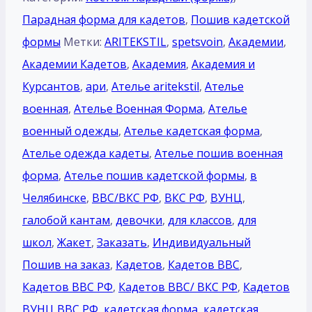
Парадная форма для кадетов
,
Пошив кадетской
формы
Метки:
ARITEKSTIL
,
spetsvoin
,
Академии
,
Академии Кадетов
,
Академия
,
Академия и
Курсантов
,
ари
,
Ателье aritekstil
,
Ателье
военная
,
Ателье Военная Форма
,
Ателье
военный одежды
,
Ателье кадетская форма
,
Ателье одежда кадеты
,
Ателье пошив военная
форма
,
Ателье пошив кадетской формы
,
в
Челябинске
,
ВВС/ВКС РФ
,
ВКС РФ
,
ВУНЦ
,
галобой кантам
,
девочки
,
для классов
,
для
школ
,
Жакет
,
Заказать
,
Индивидуальный
Пошив на заказ
,
Кадетов
,
Кадетов ВВС
,
Кадетов ВВС РФ
,
Кадетов ВВС/ ВКС РФ
,
Кадетов
ВУНЦ ВВС РФ
,
кадетская форма
,
кадетская