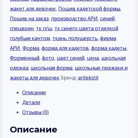
жакет для девочек
,
Пошив кадетской формы
,
Пошив на заказ
,
производство АРИ
,
синий
,
спецвоин
,
тк п/ш
,
тк синего цвета отделкой
голубым кантом
,
ткань полушерсть
,
фирма
АРИ
,
Форма
,
форма для кадетов
,
форма кадеты
,
Форменный
,
фото
,
цвет синий
,
цена
,
школьная
одежда
,
школьная форма
,
школьные пиджаки и
жакеты для девочек
Бренд:
aritekstil
Описание
Детали
Отзывы (0)
Описание