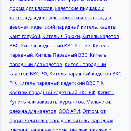
форма для классов
,
кадетские пиджаки и
жакеты для девочек. пиджаки и жакеты для
девочек
,
кадетский парадный китель
,
кадеты
,
Кант голубой
,
Китель + Брюки
,
Китель кадетов
ВВС
,
Китель кадетский ВВС России
,
Китель
парадный
,
Китель Парадный ВВС
,
Китель
парадный для кадетов
,
Китель парадный
кадетов ВВС РФ
,
Китель парадный кадетов ВКС
РФ
,
Китель парадный кадетский ВВС РФ
,
Костюм парадный кадетский ВКС РФ
,
Купить
,
Купить или заказать
,
курсантов
,
Мальчики
,
одежда для кадетов
,
ООО АРИ
,
Оптом
,
от
производителю
,
парадная китель
,
парадная
одежда
,
парадная форма
,
пиджак
,
пиджак и