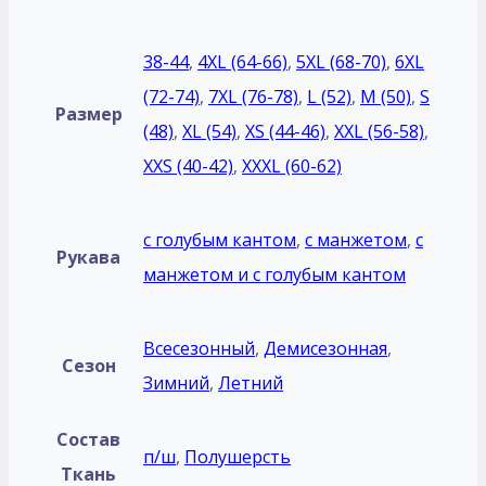
38-44
,
4XL (64-66)
,
5XL (68-70)
,
6XL
(72-74)
,
7XL (76-78)
,
L (52)
,
M (50)
,
S
Размер
(48)
,
XL (54)
,
XS (44-46)
,
XXL (56-58)
,
XXS (40-42)
,
XXXL (60-62)
с голубым кантом
,
с манжетом
,
с
Рукава
манжетом и с голубым кантом
Всесезонный
,
Демисезонная
,
Сезон
Зимний
,
Летний
Состав
п/ш
,
Полушерсть
Ткань