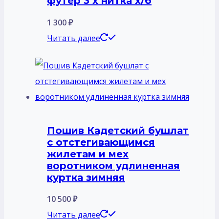
футер 3 х нитка х/б
1 300
₽
Читать далее
Пошив Кадетский бушлат
с отстегивающимся
жилетам и мех
воротником удлиненная
куртка зимняя
10 500
₽
Читать далее