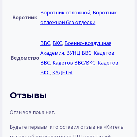
Воротник отложной
,
Воротник
Воротник
отложной без отделки
ВВС
,
ВКС
,
Военно-воздушная
Академия
,
ВУНЦ ВВС
,
Кадетов
Ведомство
ВВС
,
Кадетов ВВС/ВКС
,
Кадетов
ВКС
,
КАДЕТЫ
Отзывы
Отзывов пока нет.
Будьте первым, кто оставил отзыв на «Китель
парадный для кадетов тк ПШ цвет синий