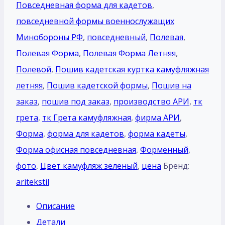
Повседневная форма для кадетов
,
повседневной формы военнослужащих
Минобороны РФ
,
повседневный
,
Полевая
,
Полевая Форма
,
Полевая Форма Летняя
,
Полевой
,
Пошив кадетская куртка камуфляжная
летняя
,
Пошив кадетской формы
,
Пошив на
заказ
,
пошив под заказ
,
производство АРИ
,
тк
грета
,
тк Грета камуфляжная
,
фирма АРИ
,
Форма
,
форма для кадетов
,
форма кадеты
,
Форма офисная повседневная
,
Форменный
,
фото
,
Цвет камуфляж зеленый
,
цена
Бренд:
aritekstil
Описание
Детали