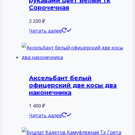
рукавами цвет Белый тк
Сорочечная
3 200
₽
Читать далее
Аксельбант белый
офицерский две косы два
наконечника
1 400
₽
Читать далее