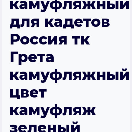
камуфляжный
для кадетов
Россия тк
Грета
камуфляжный
цвет
камуфляж
зеленый