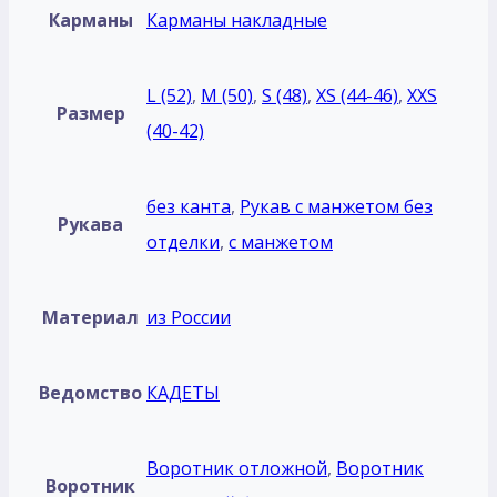
Карманы
Карманы накладные
L (52)
,
M (50)
,
S (48)
,
XS (44-46)
,
XXS
Размер
(40-42)
без кантa
,
Рукав с манжетом без
Рукава
отделки
,
с манжетом
Материал
из России
Ведомство
КАДЕТЫ
Воротник отложной
,
Воротник
Воротник