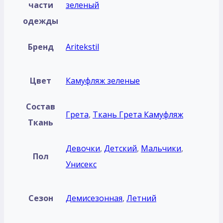
части
зеленый
одежды
Бренд
Aritekstil
Цвет
Камуфляж зеленые
Состав
Грета
,
Ткань Грета Камуфляж
Ткань
Девочки
,
Детский
,
Мальчики
,
Пол
Унисекс
Сезон
Демисезонная
,
Летний