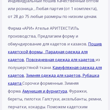
индивидуальный пошив Качественный оптом
или розница , Любая партия (от 1 комплекта),
от 28 до 75 любые размеры по низким ценам.
Фирма «АРИ» Ателье АРИТЕКСТИЛь
производства, Предлагаем форму и
обмундирование для кадетов и казаков.
Пошив
кадетской формы,
Парадная одежда для
кадетов
,
Повседневная одежда для кадетов
из
полушерстяной ткани.
Камуфляжная одежда для
кадетов
,
Зимняя одежда для кадетов,
Рубашка
кадета
Сорочки форменные. Зимняя
форма.
Амуниция и фурнитура
, Фуражки,
береты, пилотки. Галстуки, аксельбанты, ремни,
перчатки, кокарды. Поможем кадетским